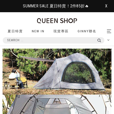
SUMMER SALE 夏日特賣！2件85折🔥
X
夏日特賣
NEW IN
現貨專區
GINNY聯名
Tog
nav