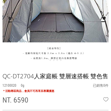
QC-DT2704人家庭帳 雙層速搭帳 雙色售
12100020
0
已銷售0件
* 活動專區商品，會員不可再享其專屬優惠
NT. 6590
W