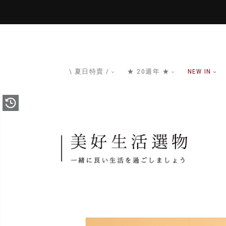
\ 夏日特賣 /
★ 20週年 ★
NEW IN