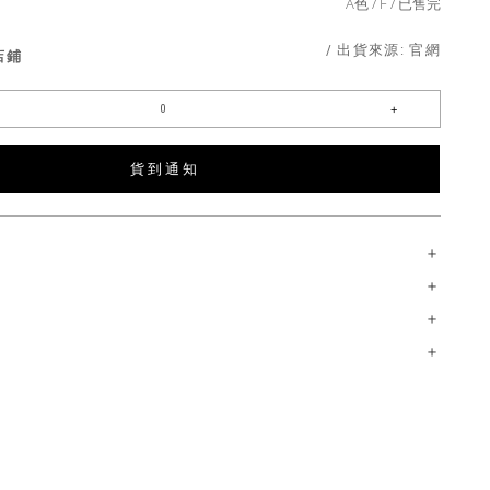
A色
F
已售完
/ 出貨來源:
官網
店鋪
貨 到 通 知