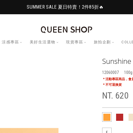
SUMMER SALE 夏日特賣！2件85折🔥
涼感專區
美好生活選物
現貨專區
旅拍企劃
COLL
Sunshine 
12060007
100
* 活動專區商品，
* 不可退換貨
NT. 620
F