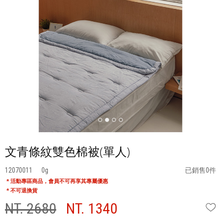
文青條紋雙色棉被(單人)
12070011
0
已銷售0件
* 活動專區商品，會員不可再享其專屬優惠
* 不可退換貨
NT. 2680
NT. 1340
W