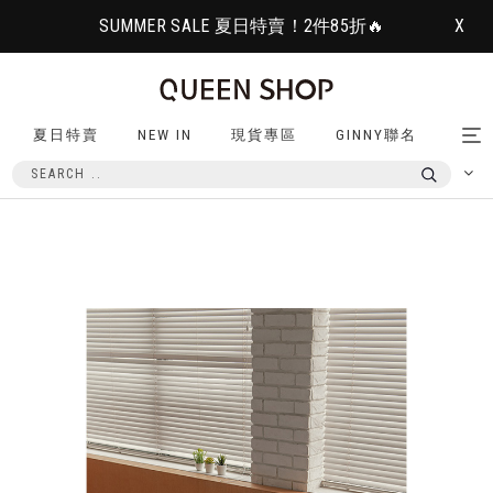
SUMMER SALE 夏日特賣！2件85折🔥
X
夏日特賣
NEW IN
現貨專區
GINNY聯名
Tog
nav