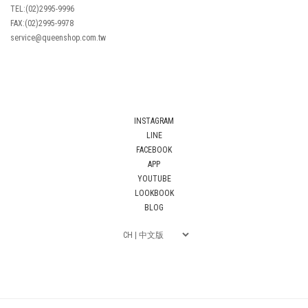
TEL:(02)2995-9996
FAX:(02)2995-9978
service@queenshop.com.tw
INSTAGRAM
LINE
FACEBOOK
APP
YOUTUBE
LOOKBOOK
BLOG