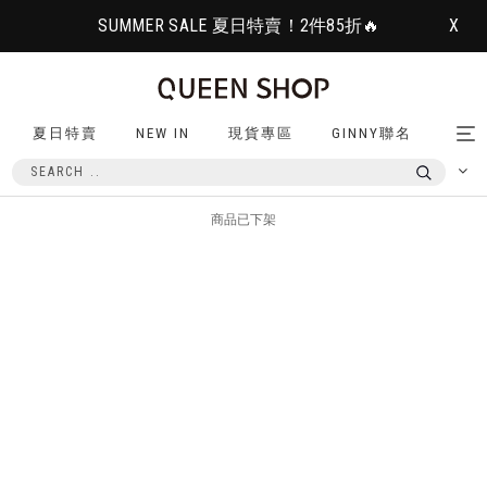
SUMMER SALE 夏日特賣！2件85折🔥
X
夏日特賣
NEW IN
現貨專區
GINNY聯名
Tog
nav
商品已下架