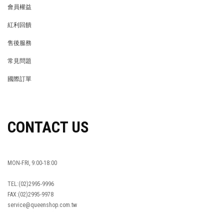
會員權益
MEMBER
紅利回饋
REWARDS POINTS
售後服務
RETURN POLICY
常見問題
FAQ
國際訂單
OVERSEAS ORDERS
CONTACT US
MON-FRI, 9:00-18:00
TEL:(02)2995-9996
FAX:(02)2995-9978
service@queenshop.com.tw