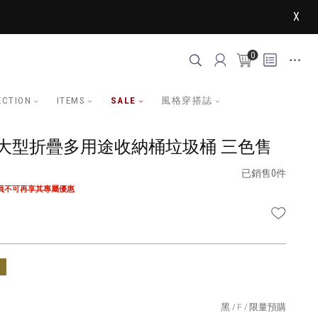
X
0
ECTION
ITEMS
SALE
風格穿搭誌
40大型折疊多用途收納桶垃圾桶 三色售
已銷售0件
會員不可再享其專屬優惠
WISHLI
黑
F
限量預購