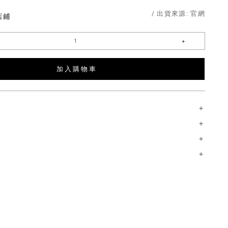
/ 出貨來源:
官網
店鋪
加 入 購 物 車