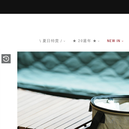
\ 夏日特賣 /
★ 20週年 ★
NEW IN