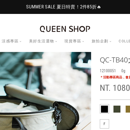
SUMMER SALE 夏日特賣！2件85折🔥
涼感專區
美好生活選物
現貨專區
旅拍企劃
COLL
QC-TB
12100051
0
* 活動專區商品，
NT. 1080
F