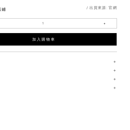
/ 出貨來源:
官網
店鋪
加 入 購 物 車