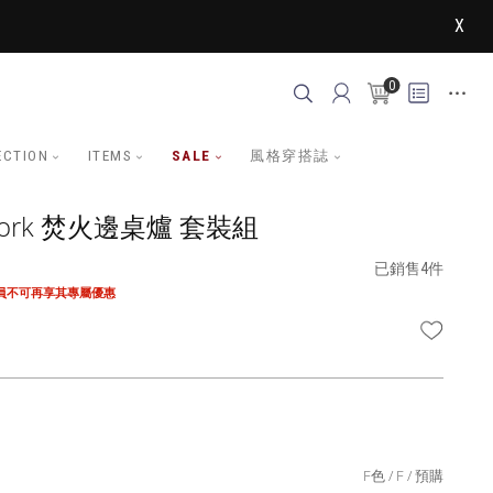
X
0
ECTION
ITEMS
SALE
風格穿搭誌
 Work 焚火邊桌爐 套裝組
已銷售4件
會員不可再享其專屬優惠
WISHLI
F色
F
預購