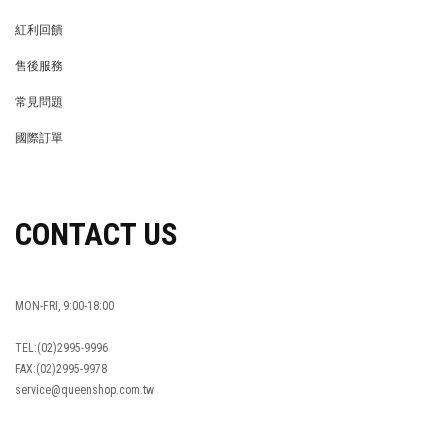
MEMBER
紅利回饋
REWARDS POINTS
售後服務
RETURN POLICY
常見問題
FAQ
國際訂單
OVERSEAS ORDERS
CONTACT US
MON-FRI, 9:00-18:00
TEL:(02)2995-9996
FAX:(02)2995-9978
service@queenshop.com.tw