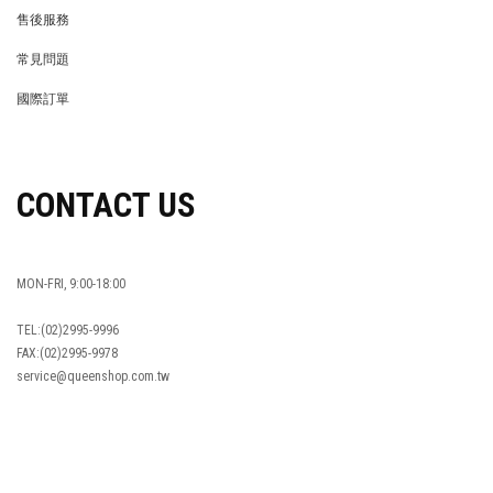
REWARDS POINTS
售後服務
RETURN POLICY
常見問題
FAQ
國際訂單
OVERSEAS ORDERS
CONTACT US
MON-FRI, 9:00-18:00
TEL:(02)2995-9996
FAX:(02)2995-9978
service@queenshop.com.tw