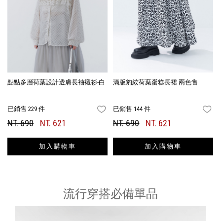
點點多層荷葉設計透膚長袖襯衫-白
滿版豹紋荷葉蛋糕長裙 兩色售
已銷售 229 件
已銷售 144 件
FAVORITES
FA
NT. 690
NT. 621
NT. 690
NT. 621
加入購物車
加入購物車
流行穿搭必備單品