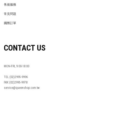
REWARDS POINTS
售後服務
RETURN POLICY
常見問題
FAQ
國際訂單
OVERSEAS ORDERS
CONTACT US
MON-FRI, 9:00-18:00
TEL:(02)2995-9996
FAX:(02)2995-9978
service@queenshop.com.tw