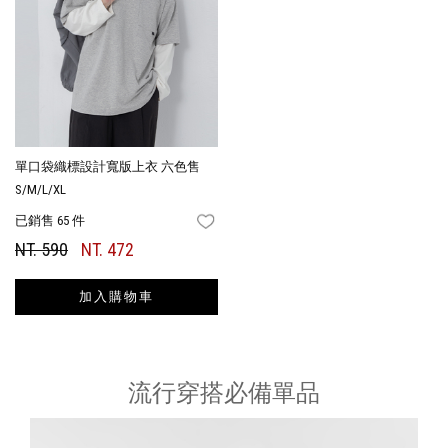
單口袋織標設計寬版上衣 六色售
S/M/L/XL
已銷售 65 件
FAVORITES
NT. 590
NT. 472
加入購物車
流行穿搭必備單品