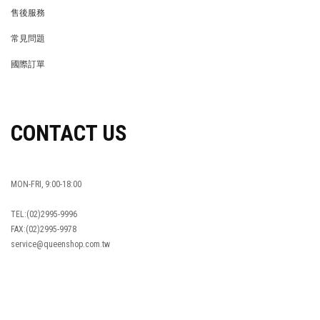
REWARDS POINTS
售後服務
RETURN POLICY
常見問題
FAQ
國際訂單
OVERSEAS ORDERS
CONTACT US
MON-FRI, 9:00-18:00
TEL:(02)2995-9996
FAX:(02)2995-9978
service@queenshop.com.tw