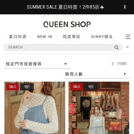
SUMMER SALE 夏日特賣！2件85折🔥
X
夏日特賣
NEW IN
現貨專區
GINNY聯名
Tog
nav
3 ITEMS
指定門市現貨搜尋
購買人數
9折
9折