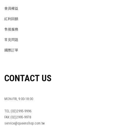
會員權益
MEMBER
紅利回饋
REWARDS POINTS
售後服務
RETURN POLICY
常見問題
FAQ
國際訂單
OVERSEAS ORDERS
CONTACT US
MON-FRI, 9:00-18:00
TEL:(02)2995-9996
FAX:(02)2995-9978
service@queenshop.com.tw