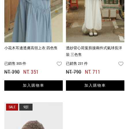
小花木耳邊透膚高領上衣 四色售
透紗背心荷葉剪接兩件式氣球長洋
裝 三色售
已銷售 305 件
已銷售 231 件
FAVORITES
FA
NT. 390
NT. 351
NT. 790
NT. 711
加入購物車
加入購物車
9折