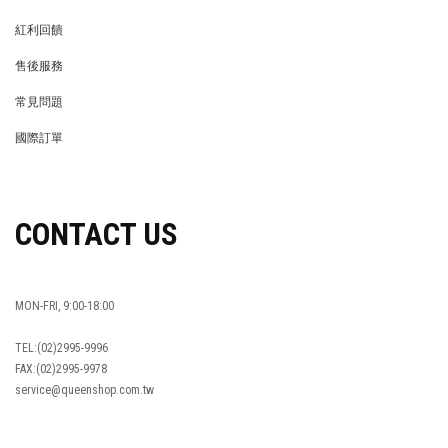
MEMBER
紅利回饋
REWARDS POINTS
售後服務
RETURN POLICY
常見問題
FAQ
國際訂單
OVERSEAS ORDERS
CONTACT US
MON-FRI, 9:00-18:00
TEL:(02)2995-9996
FAX:(02)2995-9978
service@queenshop.com.tw