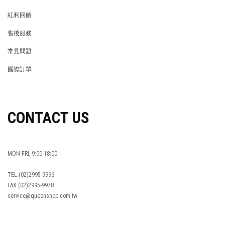
MEMBER
紅利回饋
REWARDS POINTS
售後服務
RETURN POLICY
常見問題
FAQ
國際訂單
OVERSEAS ORDERS
CONTACT US
MON-FRI, 9:00-18:00
TEL:(02)2995-9996
FAX:(02)2995-9978
service@queenshop.com.tw