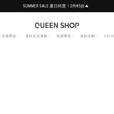
SUMMER SALE 夏日特賣！2件85折🔥
涼感專區
美好生活選物
現貨專區
旅拍企劃
COLL