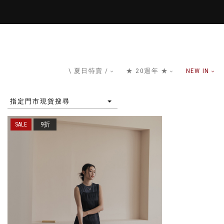
\ 夏日特賣 /
★ 20週年 ★
NEW IN
指定門市現貨搜尋
9折