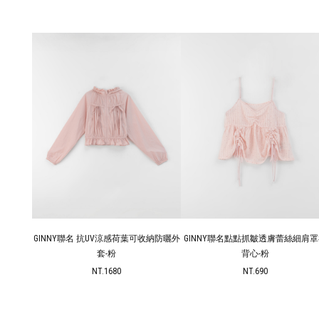
收納防曬外
GINNY聯名 抗UV涼感荷葉可收納防曬外
GINNY聯名點點抓皺透膚蕾絲細肩
套-粉
背心-粉
NT.1680
NT.690