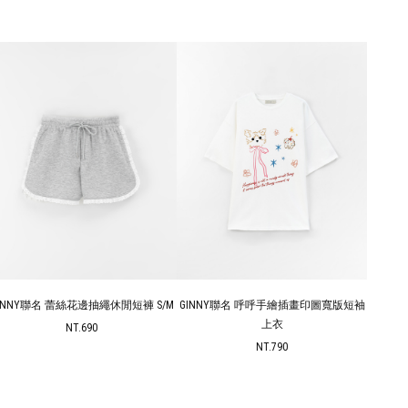
INNY聯名 蕾絲花邊抽繩休閒短褲 S/M
GINNY聯名 呼呼手繪插畫印圖寬版短袖
GINN
上衣
NT.690
NT.790