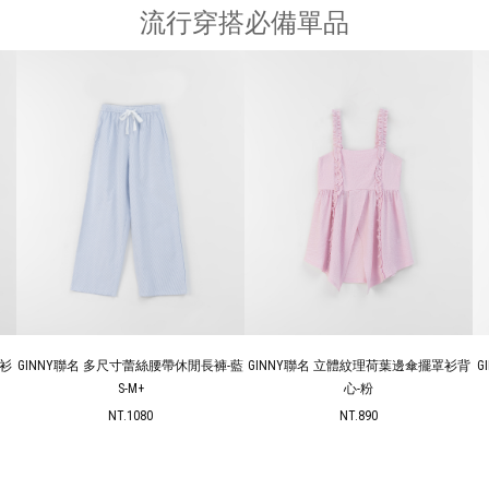
流行穿搭必備單品
罩衫
GINNY聯名 多尺寸蕾絲腰帶休閒長褲-藍
GINNY聯名 立體紋理荷葉邊傘擺罩衫背
G
S-M+
心-粉
NT.1080
NT.890