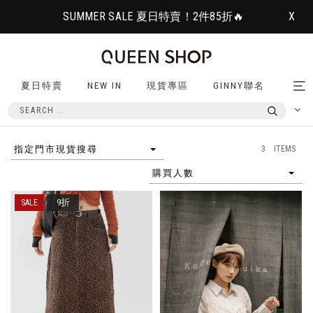
SUMMER SALE 夏日特賣！2件85折🔥
X
夏日特賣
NEW IN
現貨專區
GINNY聯名
Tog
nav
3 ITEMS
指定門市現貨搜尋
購買人數
9折