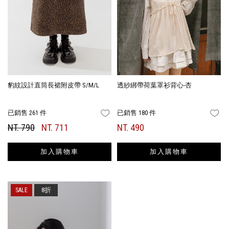
豹紋設計直筒長裙附皮帶 S/M/L
透紗綁帶荷葉罩衫背心-杏
已銷售 261 件
已銷售 180 件
FAVORITES
FA
NT. 790
NT. 711
NT. 490
加入購物車
加入購物車
8折