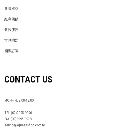
會員權益
MEMBER
紅利回饋
REWARDS POINTS
售後服務
RETURN POLICY
常見問題
FAQ
國際訂單
OVERSEAS ORDERS
CONTACT US
MON-FRI, 9:00-18:00
TEL:(02)2995-9996
FAX:(02)2995-9978
service@queenshop.com.tw