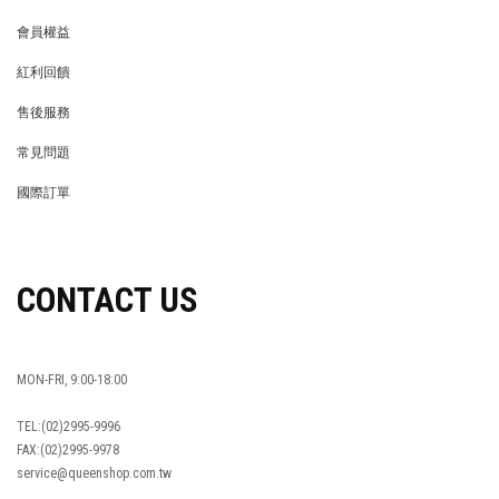
會員權益
MEMBER
紅利回饋
REWARDS POINTS
售後服務
RETURN POLICY
常見問題
FAQ
國際訂單
OVERSEAS ORDERS
CONTACT US
MON-FRI, 9:00-18:00
TEL:(02)2995-9996
FAX:(02)2995-9978
service@queenshop.com.tw