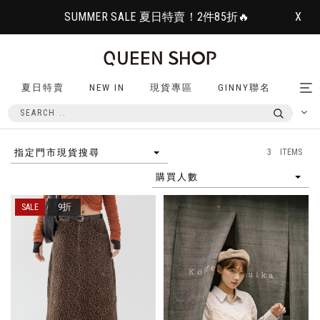
SUMMER SALE 夏日特賣！2件85折🔥
X
夏日特賣
NEW IN
現貨專區
GINNY聯名
Tog
nav
3 ITEMS
指定門市現貨搜尋
購買人數
9折