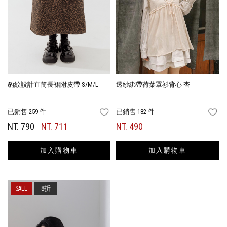
豹紋設計直筒長裙附皮帶 S/M/L
透紗綁帶荷葉罩衫背心-杏
已銷售 259 件
已銷售 182 件
FAVORITES
FA
NT. 790
NT. 711
NT. 490
加入購物車
加入購物車
8折