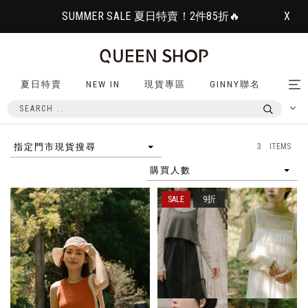
SUMMER SALE 夏日特賣！2件85折🔥
X
夏日特賣
NEW IN
現貨專區
GINNY聯名
Tog
nav
3 ITEMS
指定門市現貨搜尋
購買人數
9折