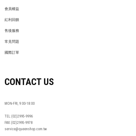
會員權益
MEMBER
紅利回饋
REWARDS POINTS
售後服務
RETURN POLICY
常見問題
FAQ
國際訂單
OVERSEAS ORDERS
CONTACT US
MON-FRI, 9:00-18:00
TEL:(02)2995-9996
FAX:(02)2995-9978
service@queenshop.com.tw