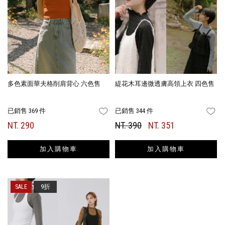
多色素面華夫格削肩背心 六色售
緹花木耳邊微透膚高領上衣 四色售
已銷售 369 件
已銷售 344 件
FAVORITES
FA
NT. 290
NT. 390
NT. 351
加入購物車
加入購物車
9折