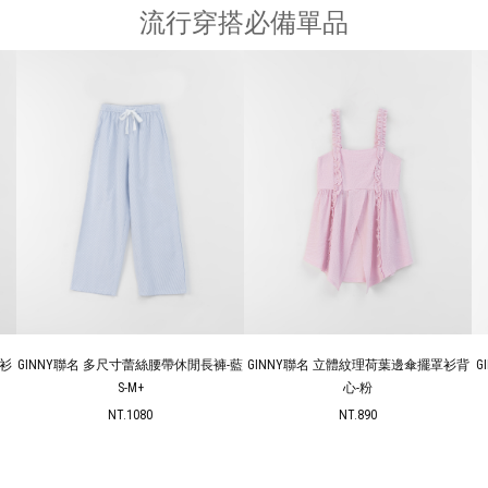
流行穿搭必備單品
-藍
GINNY聯名 立體紋理荷葉邊傘擺罩衫背
GINNY聯名 蕾絲花邊抽繩休閒短褲 S/M
G
心-粉
NT.690
NT.890