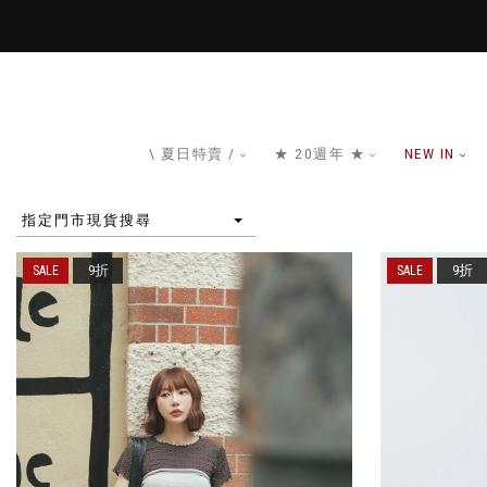
\ 夏日特賣 /
★ 20週年 ★
NEW IN
指定門市現貨搜尋
9折
9折