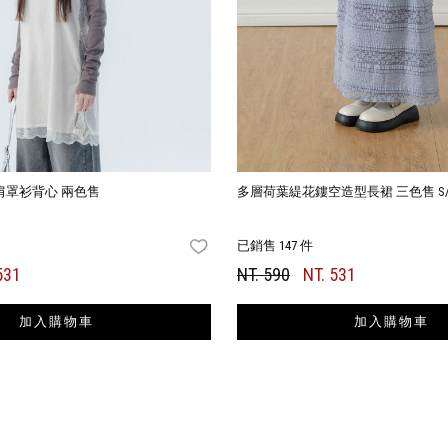
肩罩衫背心 兩色售
多層荷葉緹花鏤空造型長裙 三色售 S
已銷售 147 件
FAVORITES
531
NT. 590
NT. 531
加入購物車
加入購物車