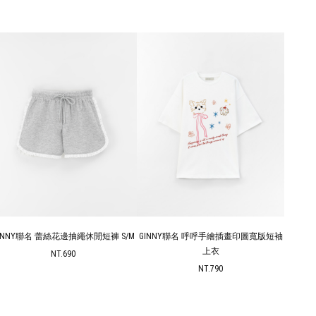
INNY聯名 呼呼手繪插畫印圖寬版短袖
GINNY聯名 多尺寸立體蝴蝶結直筒牛仔
GIN
上衣
褲 S-L
NT.790
NT.1280