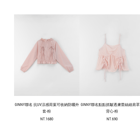
收納防曬外
GINNY聯名點點抓皺透膚蕾絲細肩罩衫
GINNY聯名 多尺寸蕾絲腰帶休閒長褲
背心-粉
S-M+
NT.690
NT.1080