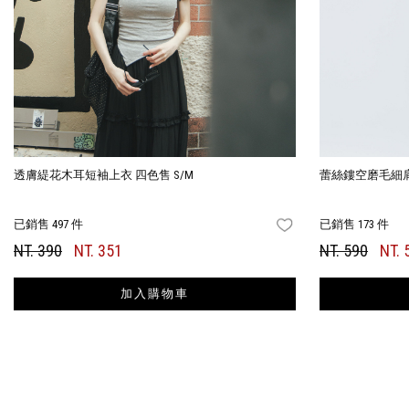
透膚緹花木耳短袖上衣 四色售 S/M
蕾絲鏤空磨毛細
已銷售 497 件
已銷售 173 件
FAVORITES
NT. 390
NT. 351
NT. 590
NT. 
加入購物車