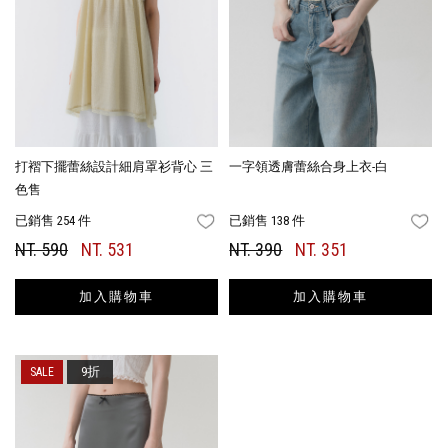
打褶下擺蕾絲設計細肩罩衫背心 三
一字領透膚蕾絲合身上衣-白
色售
已銷售 254 件
已銷售 138 件
FAVORITES
FA
NT. 590
NT. 531
NT. 390
NT. 351
加入購物車
加入購物車
9折