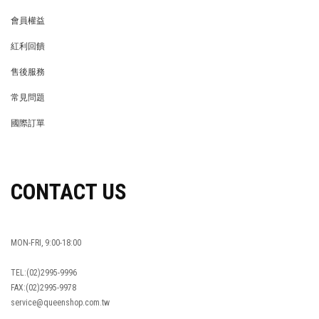
會員權益
MEMBER
紅利回饋
REWARDS POINTS
售後服務
RETURN POLICY
常見問題
FAQ
國際訂單
OVERSEAS ORDERS
CONTACT US
MON-FRI, 9:00-18:00
TEL:(02)2995-9996
FAX:(02)2995-9978
service@queenshop.com.tw