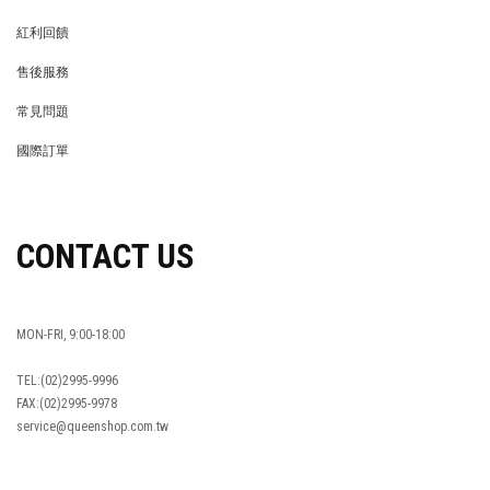
MEMBER
紅利回饋
REWARDS POINTS
售後服務
RETURN POLICY
常見問題
FAQ
國際訂單
OVERSEAS ORDERS
CONTACT US
MON-FRI, 9:00-18:00
TEL:(02)2995-9996
FAX:(02)2995-9978
service@queenshop.com.tw