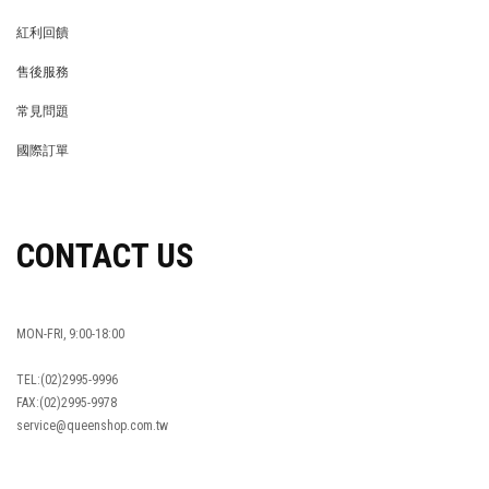
MEMBER
紅利回饋
REWARDS POINTS
售後服務
RETURN POLICY
常見問題
FAQ
國際訂單
OVERSEAS ORDERS
CONTACT US
MON-FRI, 9:00-18:00
TEL:(02)2995-9996
FAX:(02)2995-9978
service@queenshop.com.tw