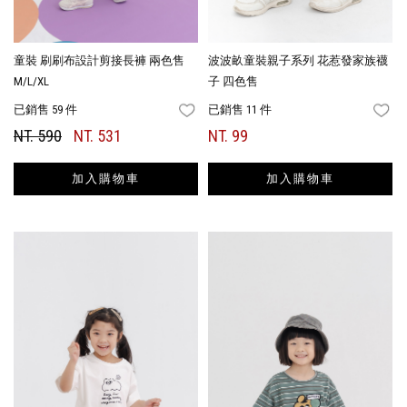
童裝 刷刷布設計剪接長褲 兩色售
波波畝童裝親子系列 花惹發家族襪
M/L/XL
子 四色售
已銷售 59 件
已銷售 11 件
FAVORITES
FA
NT. 590
NT. 531
NT. 99
加入購物車
加入購物車