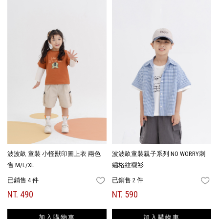
波波畝 童裝 小怪獸印圖上衣 兩色
波波畝童裝親子系列 NO WORRY刺
售 M/L/XL
繡格紋襯衫
已銷售 4 件
已銷售 2 件
FAVORITES
FA
NT. 490
NT. 590
加入購物車
加入購物車