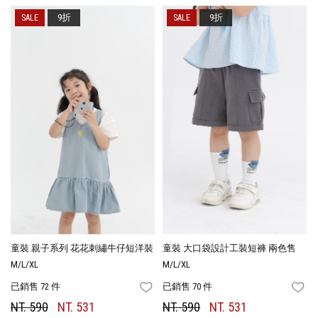
9折
9折
童裝 親子系列 花花刺繡牛仔短洋裝
童裝 大口袋設計工裝短褲 兩色售
M/L/XL
M/L/XL
已銷售 72 件
已銷售 70 件
FAVORITES
FA
NT. 590
NT. 531
NT. 590
NT. 531