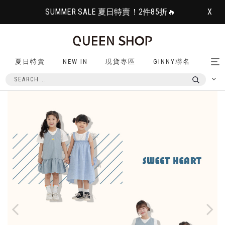
SUMMER SALE 夏日特賣！2件85折🔥
X
夏日特賣
NEW IN
現貨專區
GINNY聯名
Tog
nav