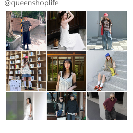
@queenshoplife