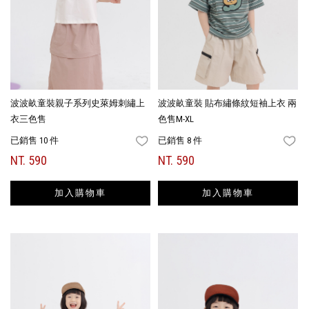
波波畝童裝親子系列史萊姆刺繡上
波波畝童裝 貼布繡條紋短袖上衣 兩
衣三色售
色售M-XL
已銷售 10 件
已銷售 8 件
FAVORITES
FA
NT. 590
NT. 590
加入購物車
加入購物車