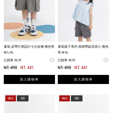
童裝 皮帶打褶設計七分短褲 兩色售
童裝親子系列 肩綁帶緹花背心 兩色
M/L/XL
售 M-XL
已銷售 96 件
已銷售 90 件
FAVORITES
FA
NT. 490
NT. 441
NT. 490
NT. 441
加入購物車
加入購物車
9折
9折