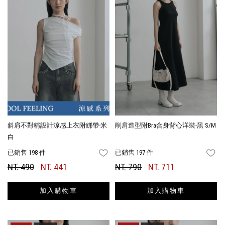
斜肩不對稱設計涼感上衣附綁帶-米
削肩造型附Bra合身背心洋裝-黑 S/M
白
已銷售 198 件
已銷售 197 件
FAVORITES
FA
NT. 490
NT. 441
NT. 790
NT. 711
加入購物車
加入購物車