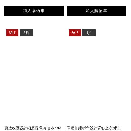
加入購物車
加入購物車
9折
9折
剪接收腰設計細肩長洋裝-杏灰S/M
單肩抽繩綁帶設計背心上衣-米白