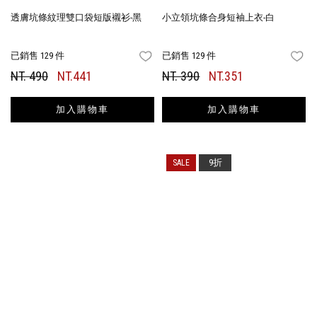
透膚坑條紋理雙口袋短版襯衫-黑
小立領坑條合身短袖上衣-白
已銷售 129 件
已銷售 129 件
FAVORITES
FA
NT. 490
NT.441
NT. 390
NT.351
加入購物車
加入購物車
9折