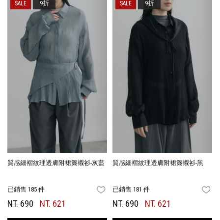
9折
9折
質感細褶紋理透膚附裙簾襯衫-灰藍
質感細褶紋理透膚附裙簾襯衫-黑
已銷售 185 件
已銷售 181 件
FAVORITES
FA
NT. 690
NT. 621
NT. 690
NT. 621