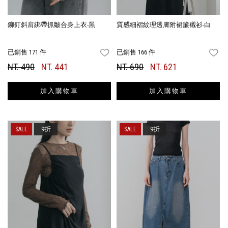
鉚釘斜肩綁帶抓皺合身上衣-黑
質感細褶紋理透膚附裙簾襯衫-白
已銷售 171 件
已銷售 166 件
FAVORITES
FA
NT. 490
NT. 441
NT. 690
NT. 621
加入購物車
加入購物車
9折
9折