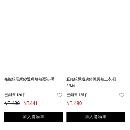
皺皺紋理網紗透膚短袖襯衫-黑
直織紋微透膚針織長袖上衣-藍
S/M/L
已銷售 126 件
已銷售 125 件
FAVORITES
FA
NT. 490
NT.441
NT. 490
加入購物車
加入購物車