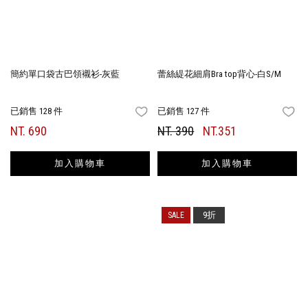
簡約單口袋古巴領襯衫-灰藍
蕾絲緹花細肩Bra top背心-白S/M
已銷售 128 件
已銷售 127 件
FAVORITES
FA
NT. 690
NT. 390
NT.351
加入購物車
加入購物車
9折