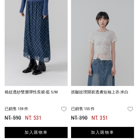
格紋透紗雙層彈性長裙-藍 S/M
抓皺紋理開衩透膚短袖上衣-米白
已銷售 159 件
已銷售 155 件
FAVORITES
FA
NT. 590
NT. 531
NT. 390
NT. 351
加入購物車
加入購物車