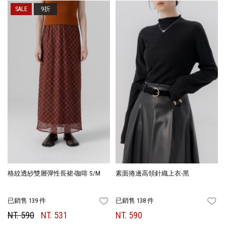
9折
格紋透紗雙層彈性長裙-咖啡 S/M
素面捲邊高領針織上衣-黑
已銷售 139 件
已銷售 138 件
FAVORITES
FA
NT. 590
NT. 531
NT. 590