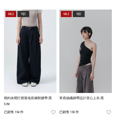
9折
9折
簡約休閒打褶落地長褲附腰帶-黑
單肩抽繩綁帶設計背心上衣-黑
S/M
已銷售 154 件
已銷售 150 件
FAVORITES
FA