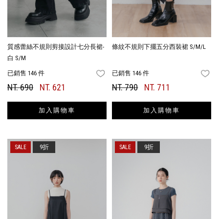
質感蕾絲不規則剪接設計七分長裙-
條紋不規則下擺五分西裝裙 S/M/L
白 S/M
已銷售 146 件
已銷售 146 件
FAVORITES
FA
NT. 690
NT. 621
NT. 790
NT. 711
加入購物車
加入購物車
9折
9折