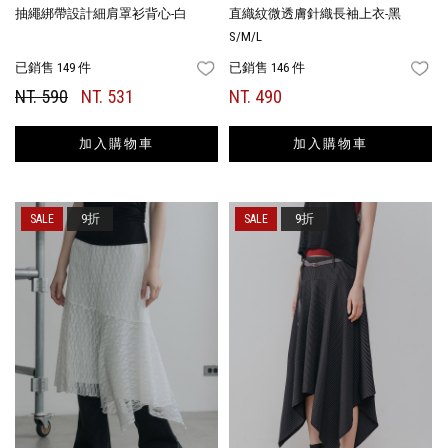
抽繩綁帶設計細肩罩衫背心-白
直織紋微透膚針織長袖上衣-黑
S/M/L
已銷售 149 件
已銷售 146 件
FAVORITES
FA
NT. 590
NT. 531
NT. 490
加入購物車
加入購物車
9折
9折