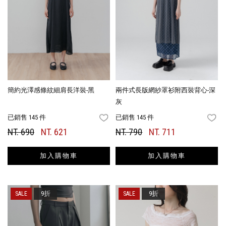
簡約光澤感條紋細肩長洋裝-黑
兩件式長版網紗罩衫附西裝背心-深
灰
已銷售 145 件
已銷售 145 件
FAVORITES
FA
NT. 690
NT. 621
NT. 790
NT. 711
加入購物車
加入購物車
9折
9折