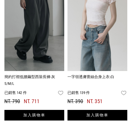
簡約打褶低腰繭型西裝長褲-灰
一字領透膚蕾絲合身上衣-白
S/M/L
已銷售 142 件
已銷售 139 件
FAVORITES
FA
NT. 790
NT. 711
NT. 390
NT. 351
加入購物車
加入購物車