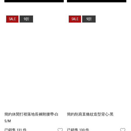
9折
9折
簡約休閒打褶落地長褲附腰帶-白
簡約削肩直條紋造型背心-黑
S/M
已銷售 131 件
已銷售 130 件
FAVORITES
FA