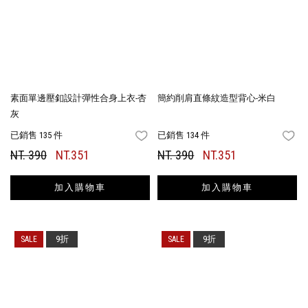
素面單邊壓釦設計彈性合身上衣-杏
簡約削肩直條紋造型背心-米白
灰
已銷售 135 件
已銷售 134 件
FAVORITES
FA
NT. 390
NT.351
NT. 390
NT.351
加入購物車
加入購物車
9折
9折