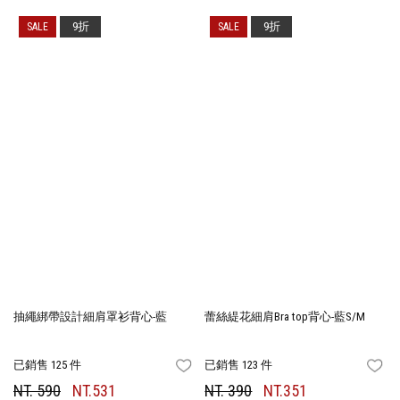
9折
9折
抽繩綁帶設計細肩罩衫背心-藍
蕾絲緹花細肩Bra top背心-藍S/M
已銷售 125 件
已銷售 123 件
FAVORITES
FA
NT. 590
NT.531
NT. 390
NT.351