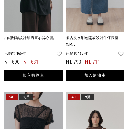
抽繩綁帶設計細肩罩衫背心-黑
復古洗水刷色開衩設計牛仔長裙
S/M/L
已銷售 165 件
已銷售 165 件
FAVORITES
FA
NT. 590
NT. 531
NT. 790
NT. 711
加入購物車
加入購物車
9折
9折