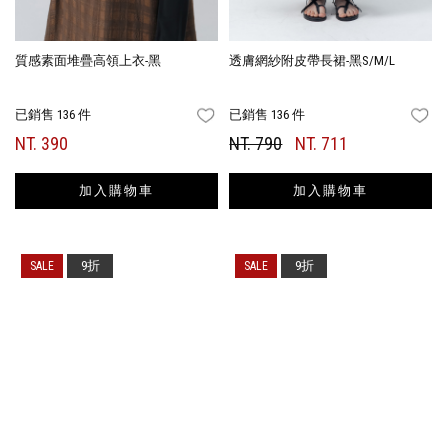
質感素面堆疊高領上衣-黑
透膚網紗附皮帶長裙-黑S/M/L
已銷售 136 件
已銷售 136 件
FAVORITES
FA
NT. 390
NT. 790
NT. 711
加入購物車
加入購物車
9折
9折