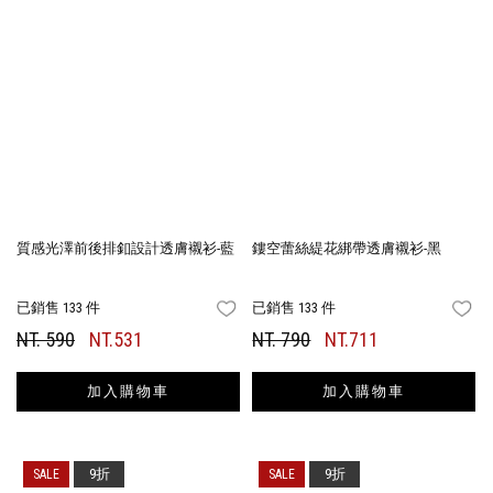
質感光澤前後排釦設計透膚襯衫-藍
鏤空蕾絲緹花綁帶透膚襯衫-黑
已銷售 133 件
已銷售 133 件
FAVORITES
FA
NT. 590
NT.531
NT. 790
NT.711
加入購物車
加入購物車
9折
9折