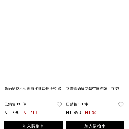
簡約緹花不規則剪接細肩長洋裝-綠
立體蕾絲緹花鏤空側抓皺上衣-杏
已銷售 133 件
已銷售 131 件
FAVORITES
FA
NT. 790
NT.711
NT. 490
NT.441
加入購物車
加入購物車