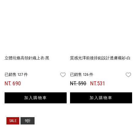
立體坑條高領針織上衣-黑
質感光澤前後排釦設計透膚襯衫-白
已銷售 127 件
已銷售 126 件
FAVORITES
FA
NT. 690
NT. 590
NT.531
加入購物車
加入購物車
9折