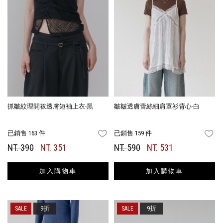
抓皺紋理開衩透膚短袖上衣-黑
皺皺透膚蕾絲細肩罩衫背心-白
已銷售 163 件
已銷售 159 件
FAVORITES
FA
NT. 390
NT. 351
NT. 590
NT. 531
加入購物車
加入購物車
9折
9折