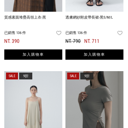
質感素面堆疊高領上衣-黑
透膚網紗附皮帶長裙-黑S/M/L
已銷售 136 件
已銷售 136 件
FAVORITES
FA
NT. 390
NT. 790
NT. 711
加入購物車
加入購物車
9折
9折