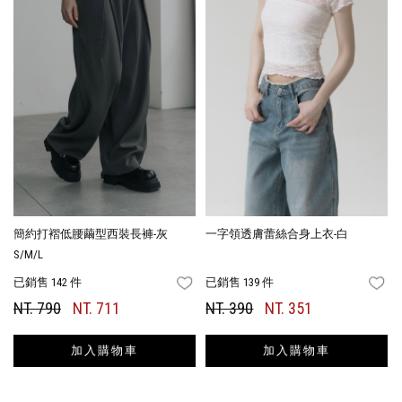
簡約打褶低腰繭型西裝長褲-灰
一字領透膚蕾絲合身上衣-白
S/M/L
已銷售 142 件
已銷售 139 件
FAVORITES
FA
NT. 790
NT. 711
NT. 390
NT. 351
加入購物車
加入購物車