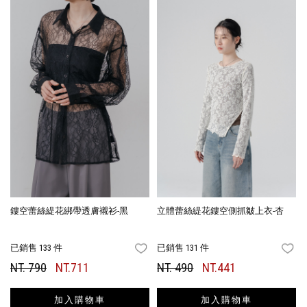
鏤空蕾絲緹花綁帶透膚襯衫-黑
立體蕾絲緹花鏤空側抓皺上衣-杏
已銷售 133 件
已銷售 131 件
FAVORITES
FA
NT. 790
NT.711
NT. 490
NT.441
加入購物車
加入購物車