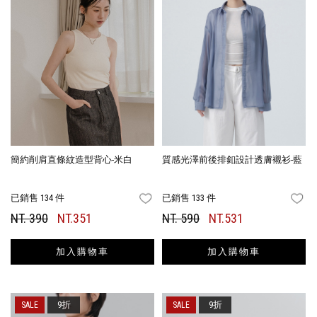
簡約削肩直條紋造型背心-米白
質感光澤前後排釦設計透膚襯衫-藍
已銷售 134 件
已銷售 133 件
FAVORITES
FA
NT. 390
NT.351
NT. 590
NT.531
加入購物車
加入購物車
9折
9折