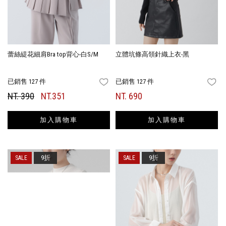
蕾絲緹花細肩Bra top背心-白S/M
立體坑條高領針織上衣-黑
已銷售 127 件
已銷售 127 件
FAVORITES
FA
NT. 390
NT.351
NT. 690
加入購物車
加入購物車
9折
9折