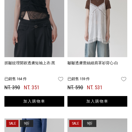
抓皺紋理開衩透膚短袖上衣-黑
皺皺透膚蕾絲細肩罩衫背心-白
已銷售 164 件
已銷售 159 件
FAVORITES
FA
NT. 390
NT. 351
NT. 590
NT. 531
加入購物車
加入購物車
9折
9折