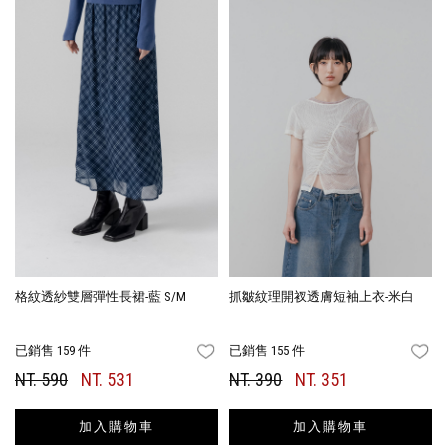
格紋透紗雙層彈性長裙-藍 S/M
抓皺紋理開衩透膚短袖上衣-米白
已銷售 159 件
已銷售 155 件
FAVORITES
FA
NT. 590
NT. 531
NT. 390
NT. 351
加入購物車
加入購物車