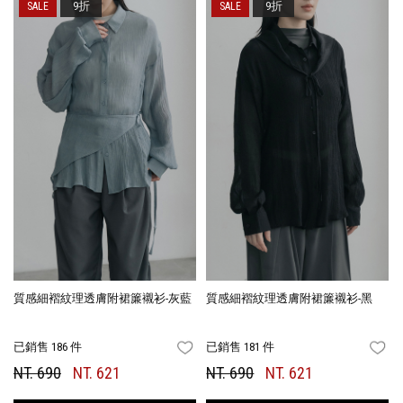
9折
9折
質感細褶紋理透膚附裙簾襯衫-灰藍
質感細褶紋理透膚附裙簾襯衫-黑
已銷售 186 件
已銷售 181 件
FAVORITES
FA
NT. 690
NT. 621
NT. 690
NT. 621