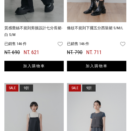
質感蕾絲不規則剪接設計七分長裙-
條紋不規則下擺五分西裝裙 S/M/L
白 S/M
已銷售 146 件
已銷售 146 件
FAVORITES
FA
NT. 690
NT. 621
NT. 790
NT. 711
加入購物車
加入購物車
9折
9折