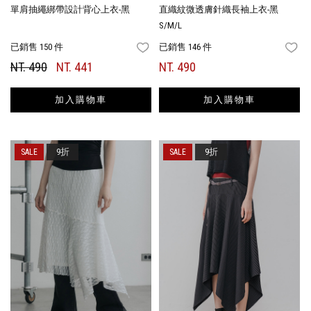
單肩抽繩綁帶設計背心上衣-黑
直織紋微透膚針織長袖上衣-黑
S/M/L
已銷售 150 件
已銷售 146 件
FAVORITES
FA
NT. 490
NT. 441
NT. 490
加入購物車
加入購物車
9折
9折