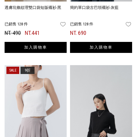
透膚坑條紋理雙口袋短版襯衫-黑
簡約單口袋古巴領襯衫-灰藍
已銷售 128 件
已銷售 128 件
FAVORITES
FA
NT. 490
NT.441
NT. 690
加入購物車
加入購物車
9折