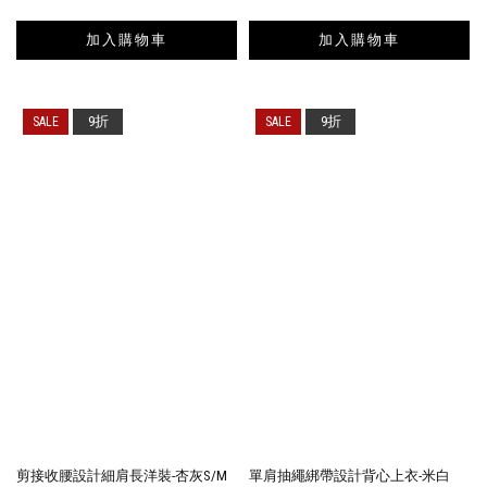
加入購物車
加入購物車
9折
9折
剪接收腰設計細肩長洋裝-杏灰S/M
單肩抽繩綁帶設計背心上衣-米白