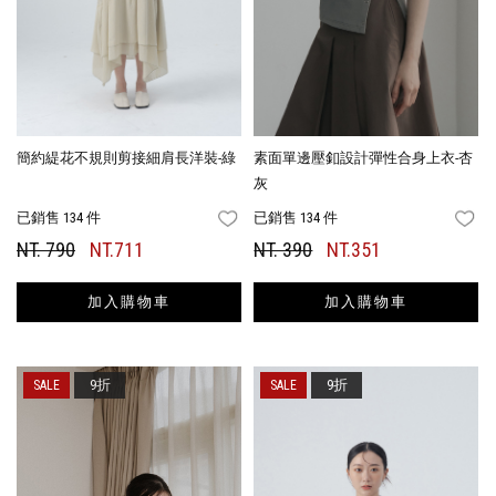
簡約緹花不規則剪接細肩長洋裝-綠
素面單邊壓釦設計彈性合身上衣-杏
灰
已銷售 134 件
已銷售 134 件
FAVORITES
FA
NT. 790
NT.711
NT. 390
NT.351
加入購物車
加入購物車
9折
9折