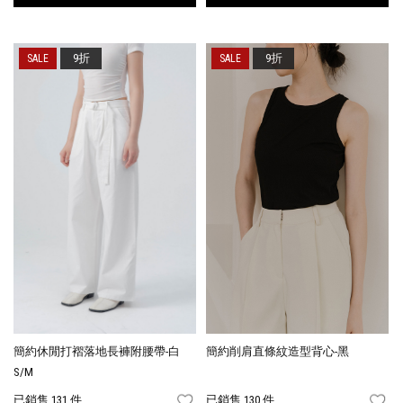
9折
9折
簡約休閒打褶落地長褲附腰帶-白
簡約削肩直條紋造型背心-黑
S/M
已銷售 131 件
已銷售 130 件
FAVORITES
FA