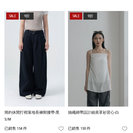
9折
9折
簡約休閒打褶落地長褲附腰帶-黑
抽繩綁帶設計細肩罩衫背心-白
S/M
已銷售 154 件
已銷售 150 件
FAVORITES
FA