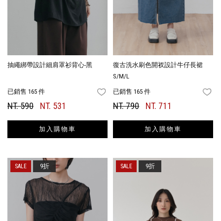
抽繩綁帶設計細肩罩衫背心-黑
復古洗水刷色開衩設計牛仔長裙
S/M/L
已銷售 165 件
已銷售 165 件
FAVORITES
FA
NT. 590
NT. 531
NT. 790
NT. 711
加入購物車
加入購物車
9折
9折