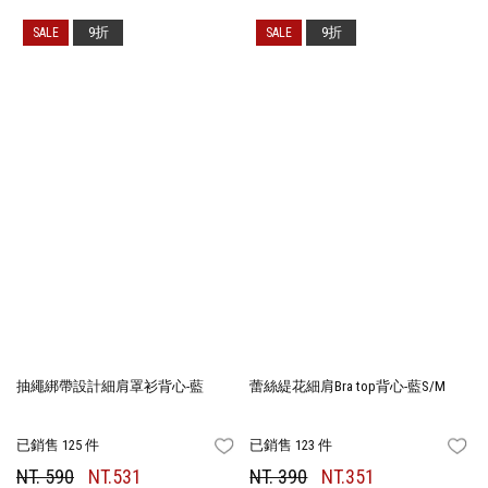
9折
9折
抽繩綁帶設計細肩罩衫背心-藍
蕾絲緹花細肩Bra top背心-藍S/M
已銷售 125 件
已銷售 123 件
FAVORITES
FA
NT. 590
NT.531
NT. 390
NT.351