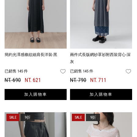
簡約光澤感條紋細肩長洋裝-黑
兩件式長版網紗罩衫附西裝背心-深
灰
已銷售 145 件
已銷售 145 件
FAVORITES
FA
NT. 690
NT. 621
NT. 790
NT. 711
加入購物車
加入購物車
9折
9折