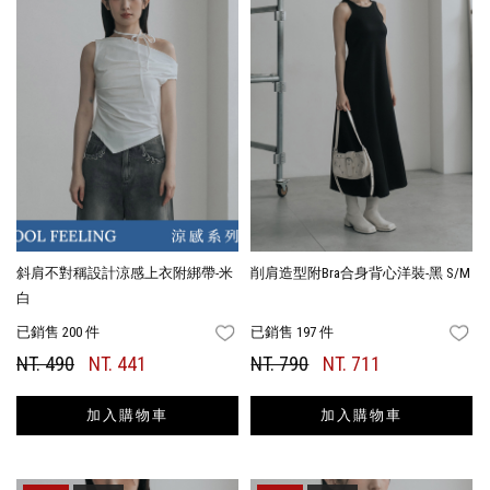
斜肩不對稱設計涼感上衣附綁帶-米
削肩造型附Bra合身背心洋裝-黑 S/M
白
已銷售 200 件
已銷售 197 件
FAVORITES
FA
NT. 490
NT. 441
NT. 790
NT. 711
加入購物車
加入購物車