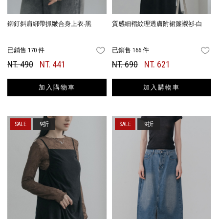
鉚釘斜肩綁帶抓皺合身上衣-黑
質感細褶紋理透膚附裙簾襯衫-白
已銷售 170 件
已銷售 166 件
FAVORITES
FA
NT. 490
NT. 441
NT. 690
NT. 621
加入購物車
加入購物車
9折
9折