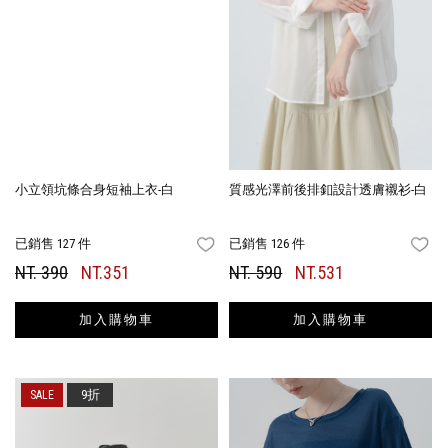
小立領坑條合身短袖上衣-白
質感光澤前後排釦設計透膚襯衫-白
已銷售 127 件
已銷售 126 件
FAVORITES
FA
NT. 390
NT.351
NT. 590
NT.531
加入購物車
加入購物車
9折