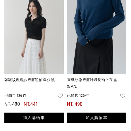
皺皺紋理網紗透膚短袖襯衫-黑
直織紋微透膚針織長袖上衣-藍
S/M/L
已銷售 126 件
已銷售 125 件
FAVORITES
FA
NT. 490
NT.441
NT. 490
加入購物車
加入購物車