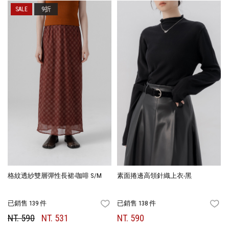
9折
格紋透紗雙層彈性長裙-咖啡 S/M
素面捲邊高領針織上衣-黑
已銷售 139 件
已銷售 138 件
FAVORITES
FA
NT. 590
NT. 531
NT. 590