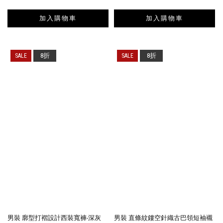
加入購物車
加入購物車
8折
8折
男裝 廓型打褶設計西裝寬褲-深灰
男裝 直條紋鏤空針織古巴領短袖襯