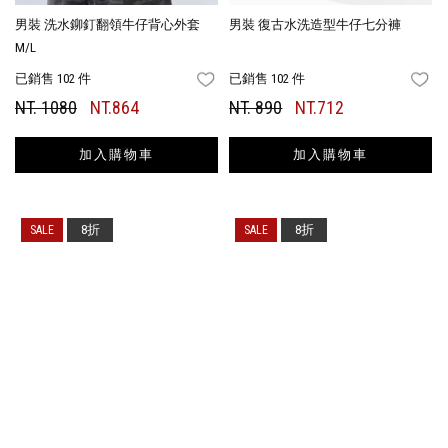
男裝 洗水鉚釘翻領牛仔背心外套
男裝 復古水洗造型牛仔七分褲
M/L
已銷售 102 件
已銷售 102 件
FAVORITES
FA
NT. 1080
NT.864
NT. 890
NT.712
加入購物車
加入購物車
8折
8折