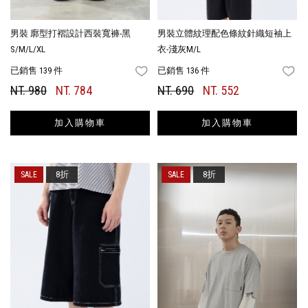
男裝 廓型打褶設計西裝寬褲-黑
男裝立體紋理配色條紋針織短袖上
S/M/L/XL
衣-淺灰M/L
已銷售 139 件
已銷售 136 件
FAVORITES
FA
NT. 980
NT. 784
NT. 690
NT. 552
加入購物車
加入購物車
8折
8折