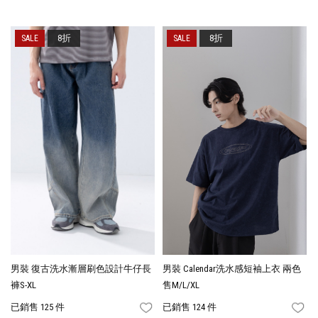
8折
8折
男裝 復古洗水漸層刷色設計牛仔長
男裝 Calendar洗水感短袖上衣 兩色
褲S-XL
售M/L/XL
已銷售 125 件
已銷售 124 件
FAVORITES
FA