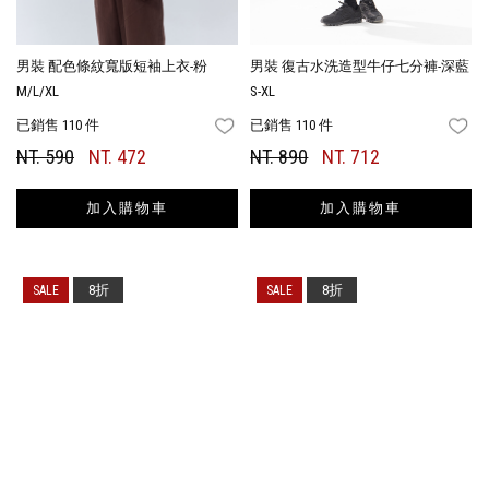
男裝 配色條紋寬版短袖上衣-粉
男裝 復古水洗造型牛仔七分褲-深藍
M/L/XL
S-XL
已銷售 110 件
已銷售 110 件
FAVORITES
FA
NT. 590
NT. 472
NT. 890
NT. 712
加入購物車
加入購物車
8折
8折