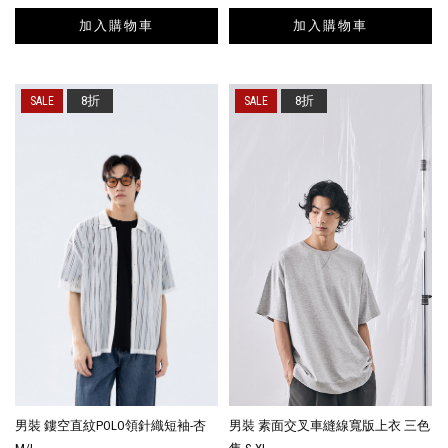
加入購物車
加入購物車
8折
8折
男裝 鏤空直紋POLO領針織短袖-杏
男裝 素面交叉車縫線寬版上衣 三色