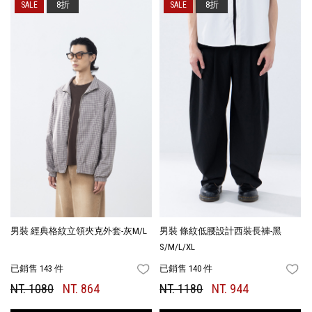
8折
8折
男裝 經典格紋立領夾克外套-灰M/L
男裝 條紋低腰設計西裝長褲-黑
S/M/L/XL
已銷售 143 件
已銷售 140 件
FAVORITES
FA
NT. 1080
NT. 864
NT. 1180
NT. 944