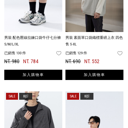
男裝 配色壓線拉鍊口袋牛仔七分褲
男裝 素面單口袋織標重磅上衣 四色
S/M/L/XL
售 S-XL
已銷售 130 件
已銷售 129 件
FAVORITES
FA
NT. 980
NT. 784
NT. 690
NT. 552
加入購物車
加入購物車
8折
8折