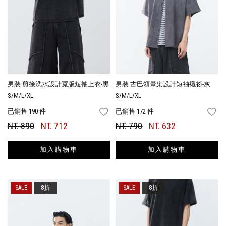
男裝 剪接洗水設計寬版短袖上衣-黑
男裝 古巴領暈染設計短袖襯衫-灰
S/M/L/XL
S/M/L/XL
已銷售 190 件
已銷售 172 件
FAVORITES
FA
NT. 890
NT. 712
NT. 790
NT. 632
加入購物車
加入購物車
8折
8折