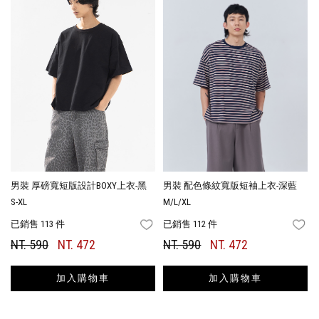
男裝 厚磅寬短版設計BOXY上衣-黑
男裝 配色條紋寬版短袖上衣-深藍
S-XL
M/L/XL
已銷售 113 件
已銷售 112 件
FAVORITES
FA
NT. 590
NT. 472
NT. 590
NT. 472
加入購物車
加入購物車