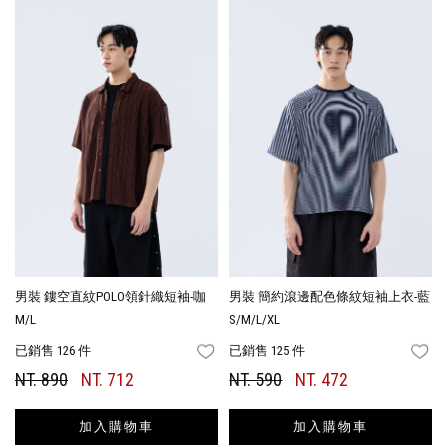
男裝 鏤空直紋POLO領針織短袖-咖
男裝 簡約滾邊配色條紋短袖上衣-藍
M/L
S/M/L/XL
已銷售 126 件
已銷售 125 件
FAVORITES
FA
NT. 890
NT. 712
NT. 590
NT. 472
加入購物車
加入購物車