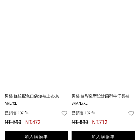
男裝 條紋配色口袋短袖上衣-灰
男裝 迷彩造型設計繭型牛仔長褲
M/L/XL
S/M/L/XL
已銷售 107 件
已銷售 107 件
FAVORITES
FA
NT. 590
NT.472
NT. 890
NT.712
加入購物車
加入購物車