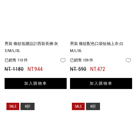
男裝 條紋低腰設計西裝長褲-灰
男裝 條紋配色口袋短袖上衣-白
S/M/L/XL
M/L/XL
已銷售 110 件
已銷售 109 件
FAVORITES
FA
NT. 1180
NT.944
NT. 590
NT.472
加入購物車
加入購物車
8折
8折