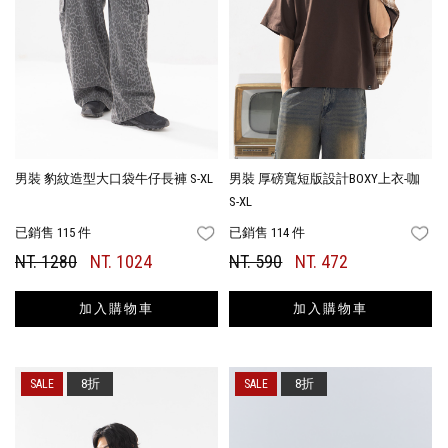
男裝 豹紋造型大口袋牛仔長褲 S-XL
男裝 厚磅寬短版設計BOXY上衣-咖
S-XL
已銷售 115 件
已銷售 114 件
FAVORITES
FA
NT. 1280
NT. 1024
NT. 590
NT. 472
加入購物車
加入購物車
8折
8折