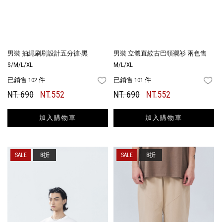
男裝 抽繩刷刷設計五分褲-黑
男裝 立體直紋古巴領襯衫 兩色售
S/M/L/XL
M/L/XL
已銷售 102 件
已銷售 101 件
FAVORITES
FA
NT. 690
NT.552
NT. 690
NT.552
加入購物車
加入購物車
8折
8折