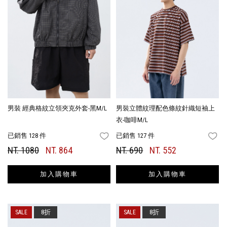
男裝 經典格紋立領夾克外套-黑M/L
男裝立體紋理配色條紋針織短袖上
衣-咖啡M/L
已銷售 128 件
已銷售 127 件
FAVORITES
FA
NT. 1080
NT. 864
NT. 690
NT. 552
加入購物車
加入購物車
8折
8折