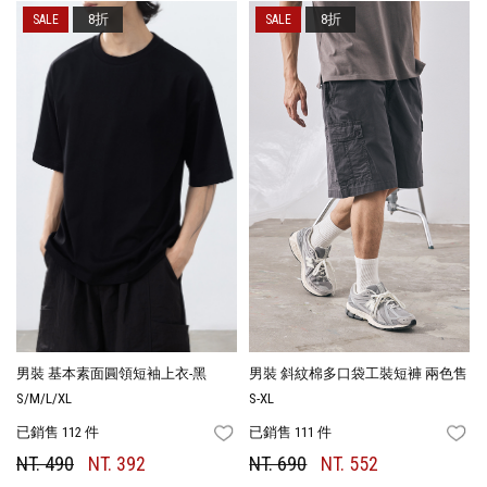
8折
8折
男裝 基本素面圓領短袖上衣-黑
男裝 斜紋棉多口袋工裝短褲 兩色售
S/M/L/XL
S-XL
已銷售 112 件
已銷售 111 件
FAVORITES
FA
NT. 490
NT. 392
NT. 690
NT. 552