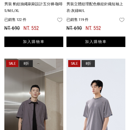
男裝 豹紋抽繩刷刷設計五分褲-咖啡
男裝立體紋理配色條紋針織短袖上
S/M/L/XL
衣-灰綠M/L
已銷售 122 件
已銷售 119 件
FAVORITES
FA
NT. 690
NT. 552
NT. 690
NT. 552
加入購物車
加入購物車
8折
8折