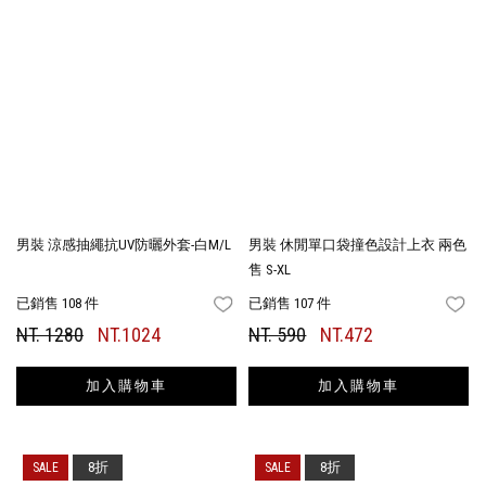
男裝 涼感抽繩抗UV防曬外套-白M/L
男裝 休閒單口袋撞色設計上衣 兩色
售 S-XL
已銷售 108 件
已銷售 107 件
FAVORITES
FA
NT. 1280
NT.1024
NT. 590
NT.472
加入購物車
加入購物車
8折
8折