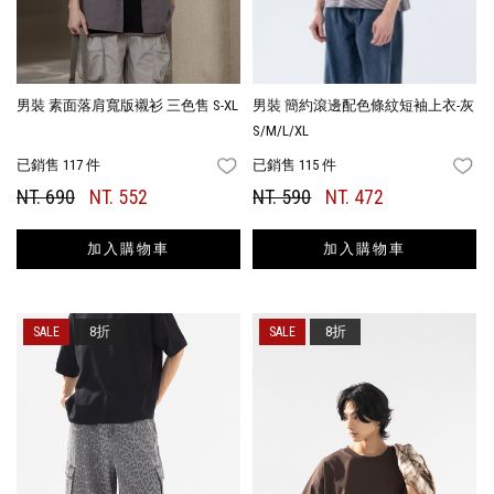
男裝 素面落肩寬版襯衫 三色售 S-XL
男裝 簡約滾邊配色條紋短袖上衣-灰
S/M/L/XL
已銷售 117 件
已銷售 115 件
FAVORITES
FA
NT. 690
NT. 552
NT. 590
NT. 472
加入購物車
加入購物車
8折
8折