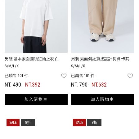
男裝 基本素面圓領短袖上衣-白
男裝 素面斜紋剪接設計長褲-卡其
S/M/L/XL
S/M/L/X
已銷售 101 件
已銷售 101 件
FAVORITES
FA
NT. 490
NT.392
NT. 790
NT.632
加入購物車
加入購物車
8折
8折