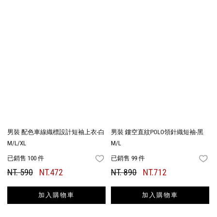
男裝 配色車線織標設計短袖上衣-白
男裝 鏤空直紋POLO領針織短袖-黑
M/L/XL
M/L
已銷售 100 件
已銷售 99 件
FAVORITES
FA
NT. 590
NT.472
NT. 890
NT.712
加入購物車
加入購物車