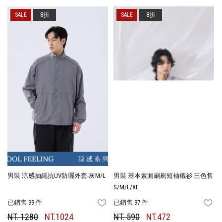
8折
8折
男裝 涼感抽繩抗UV防曬外套-灰M/L
男裝 基本素面刷刷短袖襯衫 三色售
S/M/L/XL
已銷售 99 件
已銷售 97 件
FAVORITES
FA
NT. 1280
NT.1024
NT. 590
NT.472