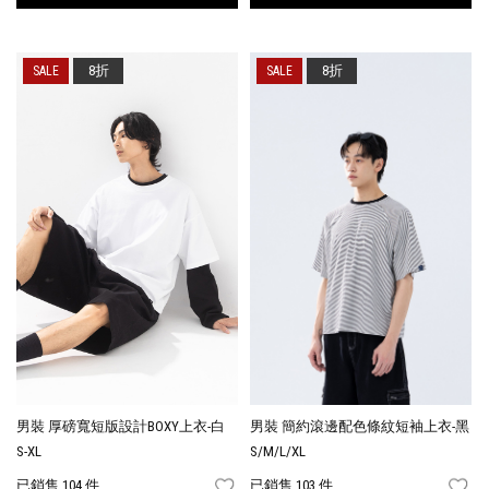
8折
8折
男裝 厚磅寬短版設計BOXY上衣-白
男裝 簡約滾邊配色條紋短袖上衣-黑
S-XL
S/M/L/XL
已銷售 104 件
已銷售 103 件
FAVORITES
FA