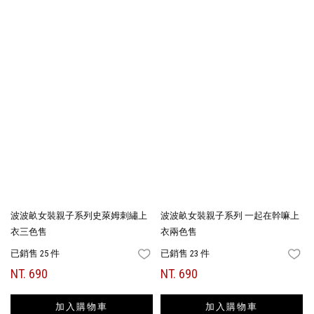
波波畝女裝親子系列史萊姆刺繡上
波波畝女裝親子系列 一起在幹嘛上
衣三色售
衣兩色售
已銷售 25 件
已銷售 23 件
FAVORITES
FA
NT. 690
NT. 690
加入購物車
加入購物車