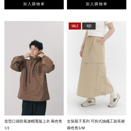
加入購物車
加入購物車
9折
造型口袋防風連帽寬版上衣 兩色售
女裝親子系列 可拆式抽繩工裝長裙
1/2
兩色售S/M