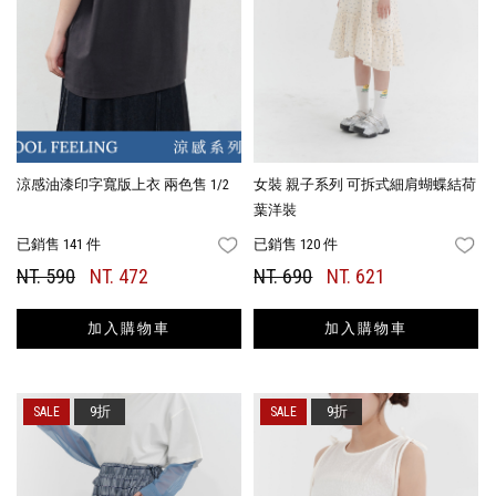
涼感油漆印字寬版上衣 兩色售 1/2
女裝 親子系列 可拆式細肩蝴蝶結荷
葉洋裝
已銷售 141 件
已銷售 120 件
FAVORITES
FA
NT. 590
NT. 472
NT. 690
NT. 621
加入購物車
加入購物車
9折
9折