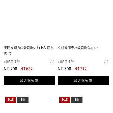
半門襟網布口袋刷刷短袖上衣 兩色
立領雙面穿格紋刷刷背心1/2
售1/2
已銷售 6 件
已銷售 6 件
FAVORITES
FA
NT. 790
NT.632
NT. 890
NT.712
加入購物車
加入購物車
8折
8折