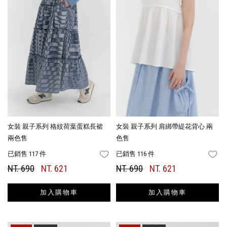
女裝 親子系列 格紋荷葉蛋糕長裙
女裝 親子系列 肩綁帶緹花背心 兩
兩色售
色售
已銷售 117 件
已銷售 116 件
FAVORITES
FA
NT. 690
NT. 621
NT. 690
NT. 621
加入購物車
加入購物車