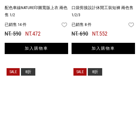
配色車線NATURE印圖寬版上衣 兩色
口袋剪接設計休閒工裝短褲 兩色售
售 1/2
1/2/3
已銷售 14 件
已銷售 8 件
FAVORITES
FA
NT. 590
NT.472
NT. 690
NT.552
加入購物車
加入購物車
8折
8折