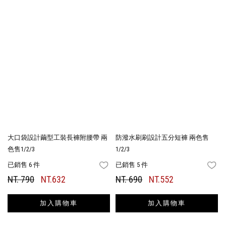
大口袋設計繭型工裝長褲附腰帶 兩
防潑水刷刷設計五分短褲 兩色售
色售1/2/3
1/2/3
已銷售 6 件
已銷售 5 件
FAVORITES
FA
NT. 790
NT.632
NT. 690
NT.552
加入購物車
加入購物車