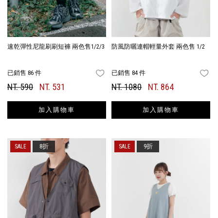
速乾彈性尼龍刷刷短褲 兩色售1/2/3
防風防曬連帽輕量外套 兩色售 1/2
已銷售 86 件
已銷售 84 件
FAVORITES
FA
NT. 590
NT. 531
NT. 1080
NT. 864
加入購物車
加入購物車
8折
9折