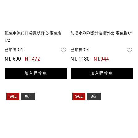
配色車線前口袋寬版背心 兩色售
防潑水刷刷設計連帽外套 兩色售1/2
1/2
已銷售 7 件
已銷售 7 件
FAVORITES
FA
NT. 590
NT.472
NT. 1180
NT.944
加入購物車
加入購物車
8折
8折