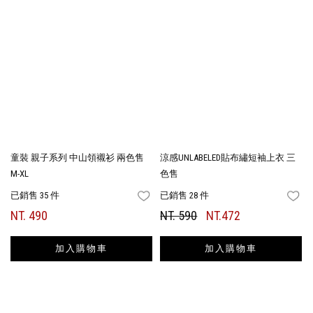
童裝 親子系列 中山領襯衫 兩色售
涼感UNLABELED貼布繡短袖上衣 三
M-XL
色售
已銷售 35 件
已銷售 28 件
FAVORITES
FA
NT. 490
NT. 590
NT.472
加入購物車
加入購物車