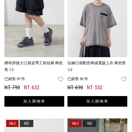
網布拼接大口袋皮帶工裝短褲 兩色
拉鍊口袋配色車線寬版上衣 兩色售
售 1-3
1/2
已銷售 97 件
已銷售 93 件
FAVORITES
FA
NT. 790
NT. 632
NT. 690
NT. 552
加入購物車
加入購物車
8折
9折