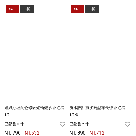
8折
8折
編織紋理配色條紋短袖襯衫 兩色售
洗水設計剪接繭型布長褲 兩色售
1/2
1/2/3
已銷售 3 件
已銷售 2 件
FAVORITES
FA
NT. 790
NT.632
NT. 890
NT.712