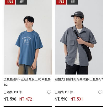
8折
9折
斑駁帳篷印花設計寬版上衣 兩色售
鈕扣大口袋排釦短袖襯衫 三色售1/2
1/2
已銷售 113 件
已銷售 110 件
FAVORITES
FA
NT. 590
NT. 472
NT. 590
NT. 531