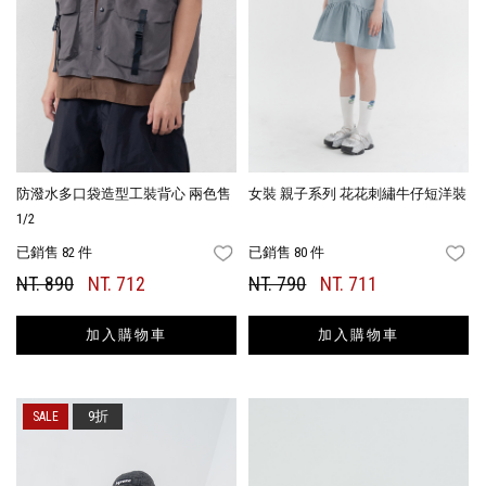
防潑水多口袋造型工裝背心 兩色售
女裝 親子系列 花花刺繡牛仔短洋裝
1/2
已銷售 82 件
已銷售 80 件
FAVORITES
FA
NT. 890
NT. 712
NT. 790
NT. 711
加入購物車
加入購物車
9折