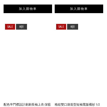
加入購物車
加入購物車
8折
8折
配色半門襟設計刷刷長袖上衣-深藍
格紋雙口袋造型短袖寬版襯衫 1/2