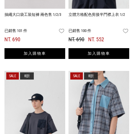
抽繩大口袋工裝短褲 兩色售 1/2/3
立體方格配色剪接半門襟上衣 1/2
已銷售 101 件
已銷售 100 件
FAVORITES
FA
NT. 690
NT. 690
NT. 552
加入購物車
加入購物車
8折
8折