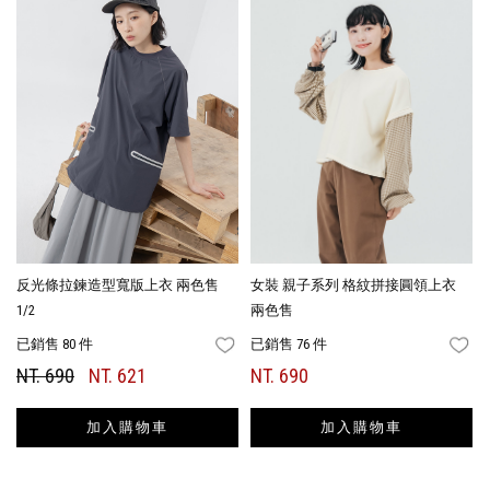
反光條拉鍊造型寬版上衣 兩色售
女裝 親子系列 格紋拼接圓領上衣
1/2
兩色售
已銷售 80 件
已銷售 76 件
FAVORITES
FA
NT. 690
NT. 621
NT. 690
加入購物車
加入購物車