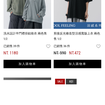
洗水設計半門襟排釦衛衣 兩色售
剪接反光條造型涼感寬版上衣 兩色
1/2
售 1/2
已銷售 39 件
已銷售 36 件
FAVORITES
FA
NT. 1180
NT. 590
NT.472
加入購物車
加入購物車
8折