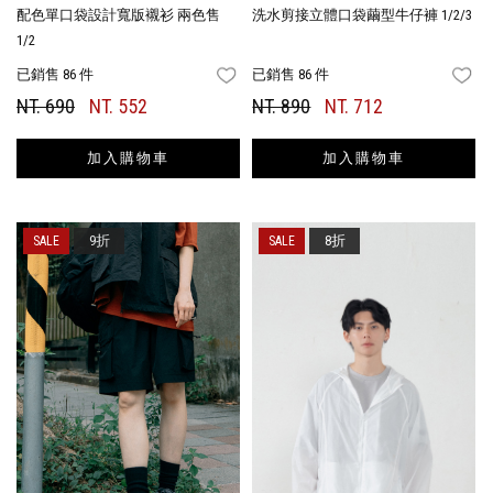
配色單口袋設計寬版襯衫 兩色售
洗水剪接立體口袋繭型牛仔褲 1/2/3
1/2
已銷售 86 件
已銷售 86 件
FAVORITES
FA
NT. 690
NT. 552
NT. 890
NT. 712
加入購物車
加入購物車
9折
8折