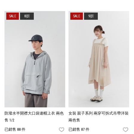
8折
9折
防潑水半開襟大口袋連帽上衣 兩色
女裝 親子系列 兩穿可拆式吊帶洋裝
售 1/2
兩色售
已銷售 88 件
已銷售 87 件
FAVORITES
FA