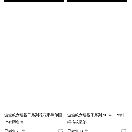
波波畝女裝親子系列花花牽手印圖
波波畝女裝親子系列 NO WORRY刺
上衣兩色售
繡格紋襯衫
已銷售 20 件
已銷售 14 件
FAVORITES
FA