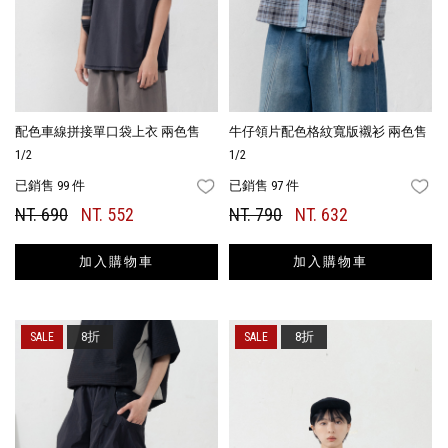
配色車線拼接單口袋上衣 兩色售
牛仔領片配色格紋寬版襯衫 兩色售
1/2
1/2
已銷售 99 件
已銷售 97 件
FAVORITES
FA
NT. 690
NT. 552
NT. 790
NT. 632
加入購物車
加入購物車
8折
8折