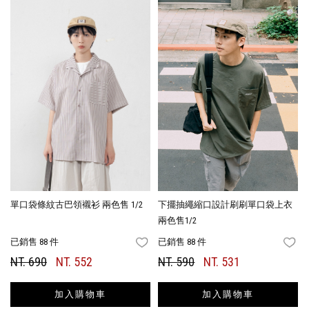
單口袋條紋古巴領襯衫 兩色售 1/2
下擺抽繩縮口設計刷刷單口袋上衣
兩色售1/2
已銷售 88 件
已銷售 88 件
FAVORITES
FA
NT. 690
NT. 552
NT. 590
NT. 531
加入購物車
加入購物車