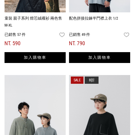
童裝 親子系列 燈芯絨襯衫 兩色售
配色拼接拉鍊半門襟上衣 1/2
M-XL
已銷售 57 件
已銷售 49 件
FAVORITES
FA
NT. 590
NT. 790
加入購物車
加入購物車
8折