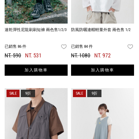
速乾彈性尼龍刷刷短褲 兩色售1/2/3
防風防曬連帽輕量外套 兩色售 1/2
已銷售 86 件
已銷售 84 件
FAVORITES
FA
NT. 590
NT. 531
NT. 1080
NT. 972
加入購物車
加入購物車
9折
9折