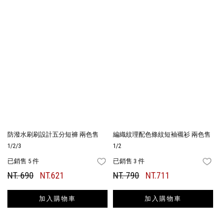
防潑水刷刷設計五分短褲 兩色售
編織紋理配色條紋短袖襯衫 兩色售
1/2/3
1/2
已銷售 5 件
已銷售 3 件
FAVORITES
FA
NT. 690
NT.621
NT. 790
NT.711
加入購物車
加入購物車