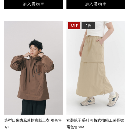
加入購物車
加入購物車
9折
造型口袋防風連帽寬版上衣 兩色售
女裝親子系列 可拆式抽繩工裝長裙
1/2
兩色售S/M