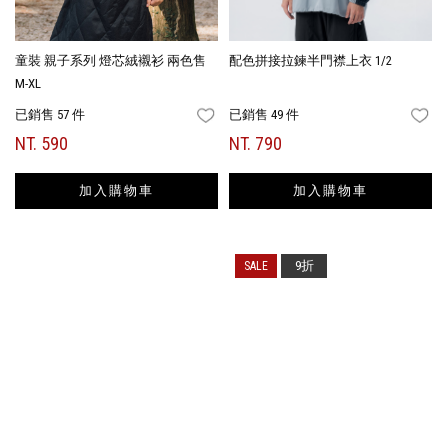
童裝 親子系列 燈芯絨襯衫 兩色售
配色拼接拉鍊半門襟上衣 1/2
M-XL
已銷售 57 件
已銷售 49 件
FAVORITES
FA
NT. 590
NT. 790
加入購物車
加入購物車
9折