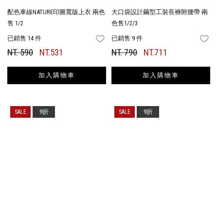
配色車線NATURE印圖寬版上衣 兩色
大口袋設計繭型工裝長褲附腰帶 兩
售 1/2
色售1/2/3
已銷售 14 件
已銷售 9 件
FAVORITES
FA
NT. 590
NT.531
NT. 790
NT.711
加入購物車
加入購物車
9折
9折