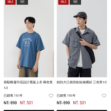
9折
9折
斑駁帳篷印花設計寬版上衣 兩色售
鈕扣大口袋排釦短袖襯衫 三色售1/2
1/2
已銷售 113 件
已銷售 110 件
FAVORITES
FA
NT. 590
NT. 531
NT. 590
NT. 531