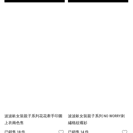
波波畝女裝親子系列花花牽手印圖
波波畝女裝親子系列 NO WORRY刺
上衣兩色售
繡格紋襯衫
已銷售 18 件
已銷售 14 件
FAVORITES
FA