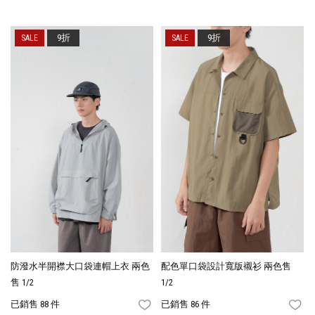
9折
9折
防潑水半開襟大口袋連帽上衣 兩色
配色單口袋設計寬版襯衫 兩色售
售 1/2
1/2
已銷售 88 件
已銷售 86 件
FAVORITES
FA