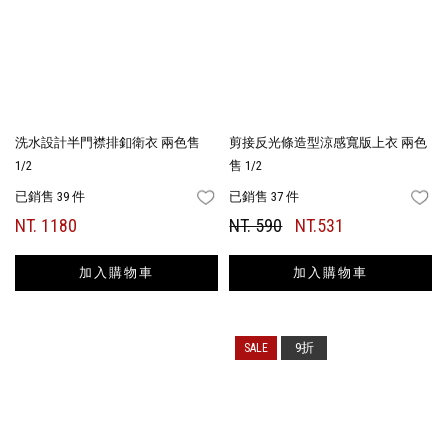
洗水設計半門襟排釦衛衣 兩色售
剪接反光條造型涼感寬版上衣 兩色
1/2
售 1/2
已銷售 39 件
已銷售 37 件
FAVORITES
FA
NT. 1180
NT. 590
NT.531
加入購物車
加入購物車
9折