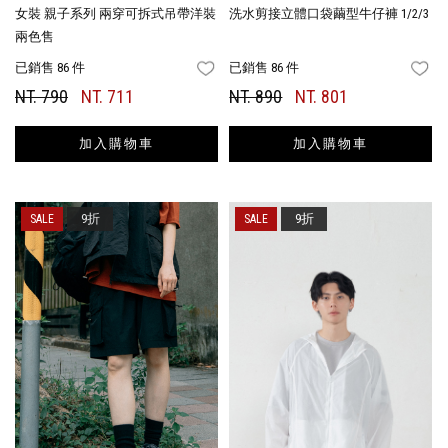
女裝 親子系列 兩穿可拆式吊帶洋裝
洗水剪接立體口袋繭型牛仔褲 1/2/3
兩色售
已銷售 86 件
已銷售 86 件
FAVORITES
FA
NT. 790
NT. 711
NT. 890
NT. 801
加入購物車
加入購物車
9折
9折