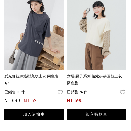
反光條拉鍊造型寬版上衣 兩色售
女裝 親子系列 格紋拼接圓領上衣
1/2
兩色售
已銷售 80 件
已銷售 76 件
FAVORITES
FA
NT. 690
NT. 621
NT. 690
加入購物車
加入購物車