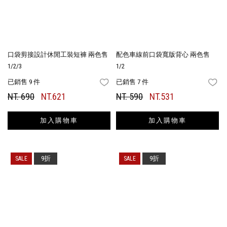
口袋剪接設計休閒工裝短褲 兩色售
配色車線前口袋寬版背心 兩色售
1/2/3
1/2
已銷售 9 件
已銷售 7 件
FAVORITES
FA
NT. 690
NT.621
NT. 590
NT.531
加入購物車
加入購物車
9折
9折