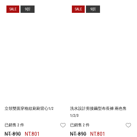
9折
9折
立領雙面穿格紋刷刷背心1/2
洗水設計剪接繭型布長褲 兩色售
1/2/3
已銷售 2 件
已銷售 2 件
FAVORITES
FA
NT. 890
NT.801
NT. 890
NT.801