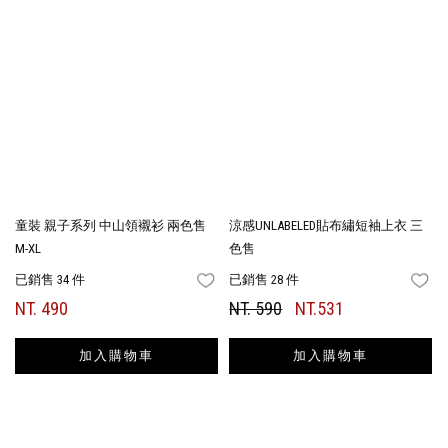
童裝 親子系列 中山領襯衫 兩色售
涼感UNLABELED貼布繡短袖上衣 三
M-XL
色售
已銷售 34 件
已銷售 28 件
FAVORITES
FA
NT. 490
NT. 590
NT.531
加入購物車
加入購物車