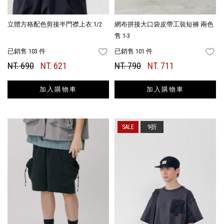
立體方格配色剪接半門襟上衣 1/2
網布拼接大口袋皮帶工裝短褲 兩色
售 1-3
已銷售 103 件
已銷售 101 件
FAVORITES
FA
NT. 690
NT. 621
NT. 790
NT. 711
加入購物車
加入購物車
9折