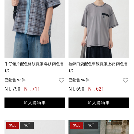
牛仔領片配色格紋寬版襯衫 兩色售
拉鍊口袋配色車線寬版上衣 兩色售
1/2
1/2
已銷售 97 件
已銷售 94 件
FAVORITES
FA
NT. 790
NT. 711
NT. 690
NT. 621
加入購物車
加入購物車
9折
9折