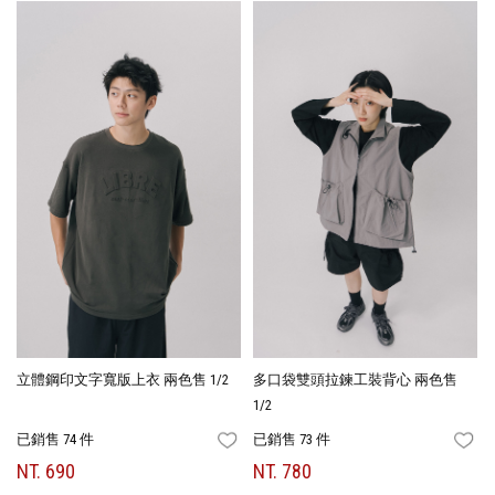
立體鋼印文字寬版上衣 兩色售 1/2
多口袋雙頭拉鍊工裝背心 兩色售
1/2
已銷售 74 件
已銷售 73 件
FAVORITES
FA
NT. 690
NT. 780