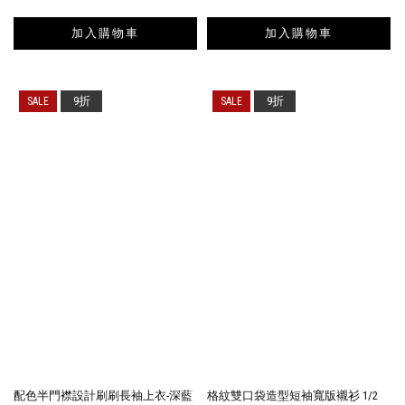
加入購物車
加入購物車
9折
9折
配色半門襟設計刷刷長袖上衣-深藍
格紋雙口袋造型短袖寬版襯衫 1/2