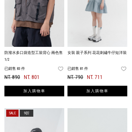
防潑水多口袋造型工裝背心 兩色售
女裝 親子系列 花花刺繡牛仔短洋裝
1/2
已銷售 83 件
已銷售 81 件
FAVORITES
FA
NT. 890
NT. 801
NT. 790
NT. 711
加入購物車
加入購物車
9折