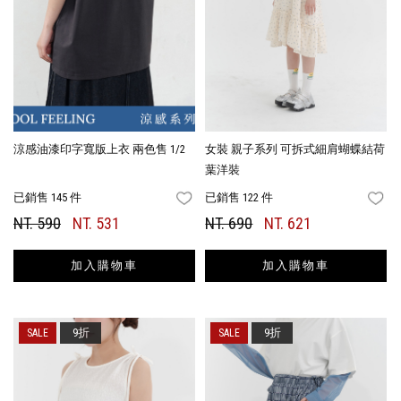
涼感油漆印字寬版上衣 兩色售 1/2
女裝 親子系列 可拆式細肩蝴蝶結荷
葉洋裝
已銷售 145 件
已銷售 122 件
FAVORITES
FA
NT. 590
NT. 531
NT. 690
NT. 621
加入購物車
加入購物車
9折
9折