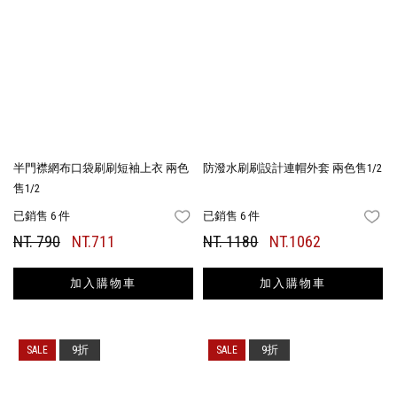
半門襟網布口袋刷刷短袖上衣 兩色
防潑水刷刷設計連帽外套 兩色售1/2
售1/2
已銷售 6 件
已銷售 6 件
FAVORITES
FA
NT. 790
NT.711
NT. 1180
NT.1062
加入購物車
加入購物車
9折
9折