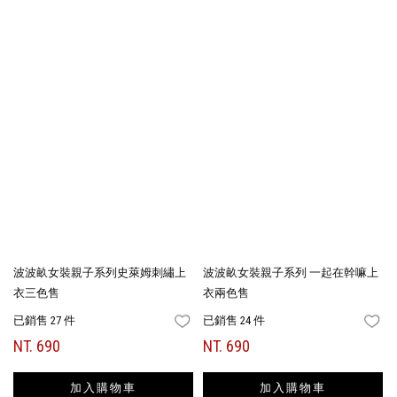
波波畝女裝親子系列史萊姆刺繡上
波波畝女裝親子系列 一起在幹嘛上
衣三色售
衣兩色售
已銷售 27 件
已銷售 24 件
FAVORITES
FA
NT. 690
NT. 690
加入購物車
加入購物車