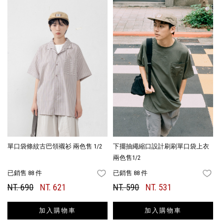
單口袋條紋古巴領襯衫 兩色售 1/2
下擺抽繩縮口設計刷刷單口袋上衣
兩色售1/2
已銷售 88 件
已銷售 88 件
FAVORITES
FA
NT. 690
NT. 621
NT. 590
NT. 531
加入購物車
加入購物車