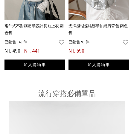
兩件式不對稱肩帶設計長袖上衣 兩
光澤感蝴蝶結綁帶抽繩肩背包 兩色
色售
售
已銷售 143 件
已銷售 93 件
FAVORITES
FA
NT. 490
NT. 441
NT. 590
加入購物車
加入購物車
流行穿搭必備單品