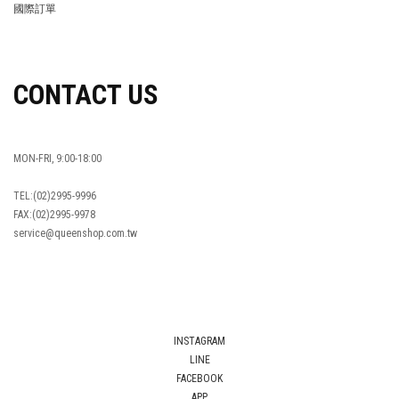
國際訂單
OVERSEAS ORDERS
CONTACT US
MON-FRI, 9:00-18:00
TEL:(02)2995-9996
FAX:(02)2995-9978
service@queenshop.com.tw
INSTAGRAM
LINE
FACEBOOK
APP