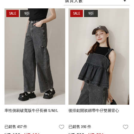
購買人數
9折
9折
率性側刷破寬版牛仔長褲 S/M/L
後排釦開衩綁帶牛仔雙層背心
已銷售 457 件
已銷售 393 件
FAVORITES
FA