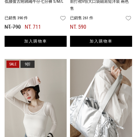
低腰復古附綁繩牛仔七分褲 S/M/L
前打褶V領大口袋細肩短洋裝 兩色
售
已銷售 390 件
已銷售 261 件
FAVORITES
FA
NT. 790
NT. 711
NT. 590
加入購物車
加入購物車
9折