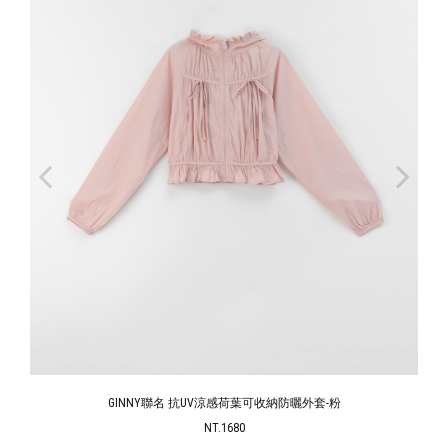
GINNY聯名 抗UV涼感荷葉可收納防曬外套-粉
NT.1680