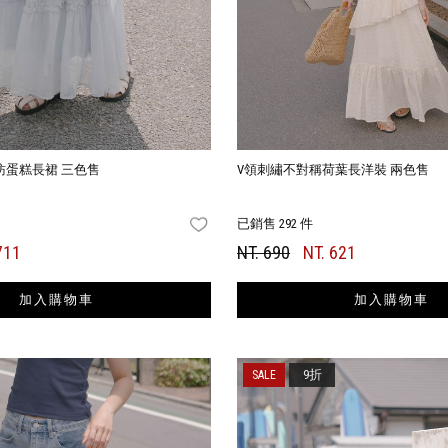
紡蛋糕長裙 三色售
V領刺繡不對稱荷葉長洋裝 兩色售
已銷售 292 件
FAVORITES
711
NT. 690
NT. 621
加入購物車
加入購物車
9折