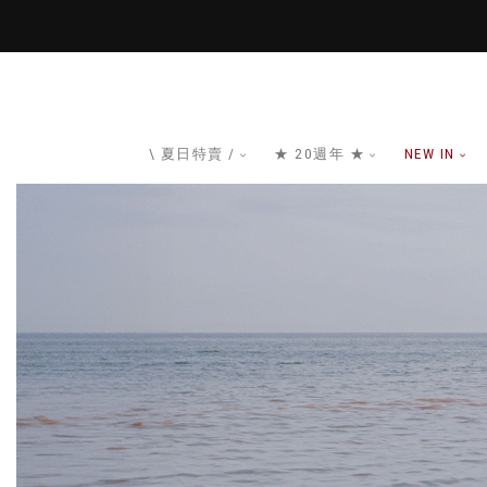
\ 夏日特賣 /
★ 20週年 ★
NEW IN