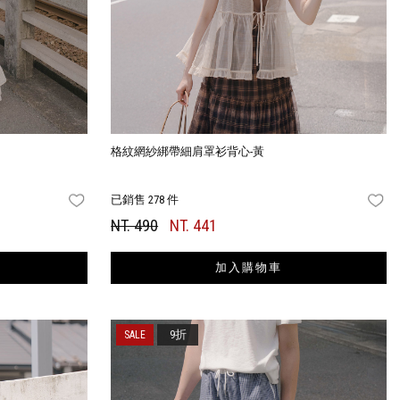
格紋網紗綁帶細肩罩衫背心-黃
已銷售 278 件
FAVORITES
FA
NT. 490
NT. 441
加入購物車
9折