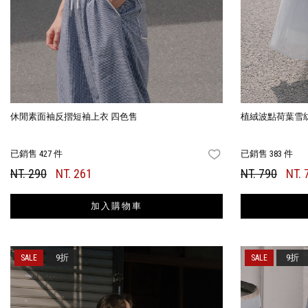
休閒素面袖反摺短袖上衣 四色售
植絨波點荷葉雪
已銷售 427 件
已銷售 383 件
FAVORITES
NT. 290
NT. 261
NT. 790
NT. 
加入購物車
9折
9折