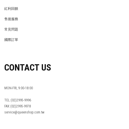
MEMBER
紅利回饋
REWARDS POINTS
售後服務
RETURN POLICY
常見問題
FAQ
國際訂單
OVERSEAS ORDERS
CONTACT US
MON-FRI, 9:00-18:00
TEL:(02)2995-9996
FAX:(02)2995-9978
service@queenshop.com.tw