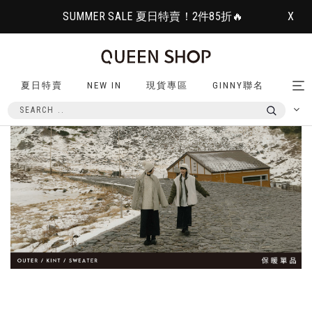
SUMMER SALE 夏日特賣！2件85折🔥
X
夏日特賣
NEW IN
現貨專區
GINNY聯名
Tog
nav