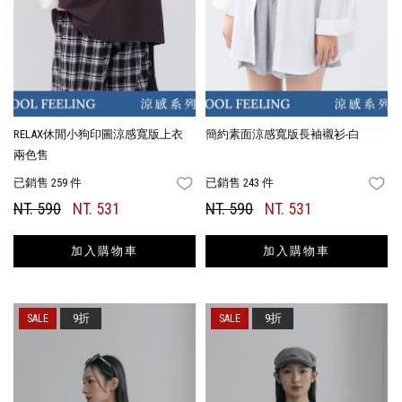
RELAX休閒小狗印圖涼感寬版上衣
簡約素面涼感寬版長袖襯衫-白
兩色售
已銷售 259 件
已銷售 243 件
FAVORITES
FA
NT. 590
NT. 531
NT. 590
NT. 531
加入購物車
加入購物車
9折
9折