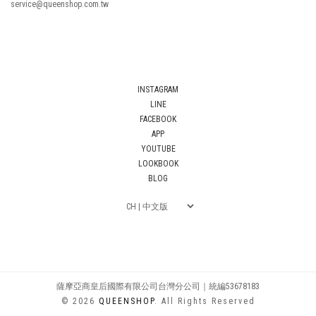
service@queenshop.com.tw
INSTAGRAM
LINE
FACEBOOK
APP
YOUTUBE
LOOKBOOK
BLOG
薩摩亞商皇后國際有限公司台灣分公司｜統編53678183
© 2026
QUEENSHOP
. All Rights Reserved