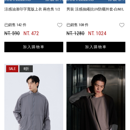
涼感油漆印字寬版上衣 兩色售 1/2
男裝 涼感抽繩抗UV防曬外套-白M/L
已銷售 142 件
已銷售 108 件
FAVORITES
FA
NT. 590
NT. 472
NT. 1280
NT. 1024
加入購物車
加入購物車
8折