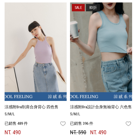
83折
涼感附Bra削肩合身背心 四色售
涼感附Bra設計合身無袖背心 六色售
S/M/L
S/M/L
已銷售 489 件
已銷售 396 件
FAVORITES
FA
NT. 490
NT. 590
NT. 490