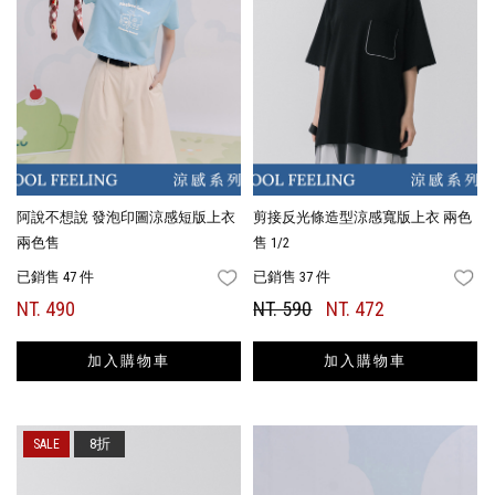
阿說不想說 發泡印圖涼感短版上衣
剪接反光條造型涼感寬版上衣 兩色
兩色售
售 1/2
已銷售 47 件
已銷售 37 件
FAVORITES
FA
NT. 490
NT. 590
NT. 472
加入購物車
加入購物車
8折