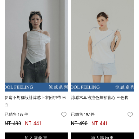
斜肩不對稱設計涼感上衣附綁帶-米
涼感木耳邊撞色無袖背心 三色售
白
已銷售 198 件
已銷售 197 件
FAVORITES
FA
NT. 490
NT. 441
NT. 490
NT. 441
加入購物車
加入購物車