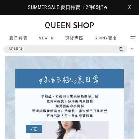
SUMMER SALE 夏日特賣！2件85折🔥
X
夏日特賣
NEW IN
現貨專區
GINNY聯名
Tog
nav