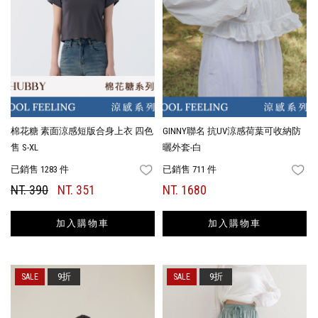
棉花糖 素面涼感短版合身上衣 四色
GINNY聯名 抗UV涼感荷葉可收納防
售 S-XL
曬外套-白
已銷售 1283 件
已銷售 711 件
FAVORITES
FA
NT. 390
NT. 351
NT. 1680
加入購物車
加入購物車
9折
9折