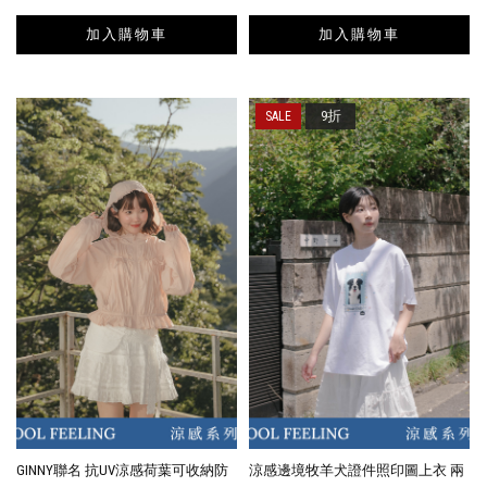
加入購物車
加入購物車
9折
GINNY聯名 抗UV涼感荷葉可收納防
涼感邊境牧羊犬證件照印圖上衣 兩