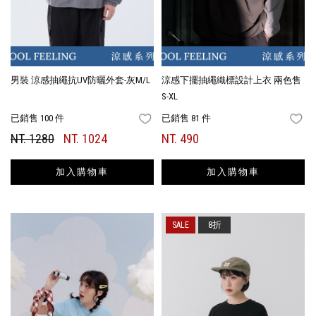
男裝 涼感抽繩抗UV防曬外套-灰M/L
涼感下擺抽繩織標設計上衣 兩色售
S-XL
已銷售 100 件
已銷售 81 件
FAVORITES
FA
NT. 1280
NT. 1024
NT. 490
加入購物車
加入購物車
8折