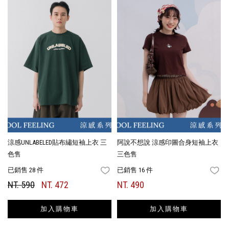
涼感UNLABELED貼布繡短袖上衣 三
阿說不想說 涼感印圖合身短袖上衣
色售
三色售
已銷售 28 件
已銷售 16 件
FAVORITES
FA
NT. 590
NT. 472
NT. 490
加入購物車
加入購物車