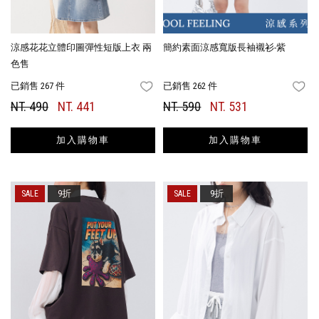
涼感花花立體印圖彈性短版上衣 兩
簡約素面涼感寬版長袖襯衫-紫
色售
已銷售 267 件
已銷售 262 件
FAVORITES
FA
NT. 490
NT. 441
NT. 590
NT. 531
加入購物車
加入購物車
9折
9折