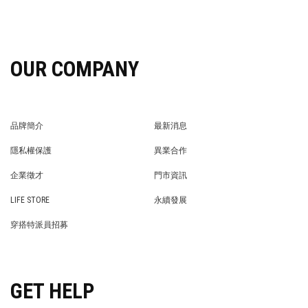
OUR COMPANY
品牌簡介
最新消息
BRAND STORY
NEWS
隱私權保護
異業合作
PRIVACY POLICY
BRAND COOPERATION
企業徵才
門市資訊
WE’RE HIRING!
STORE
LIFE STORE
永續發展
LIFE STORE
永續發展
穿搭特派員招募
穿搭特派員招募
GET HELP