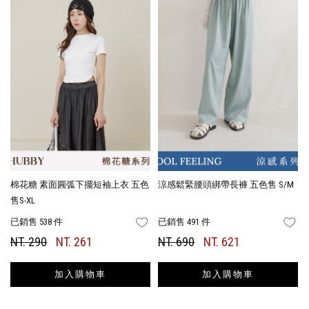
棉花糖 素面圓弧下擺短袖上衣 五色
涼感鬆緊腰頭綁帶長褲 五色售 S/M
售S-XL
已銷售 538 件
已銷售 491 件
FAVORITES
FA
NT. 290
NT. 261
NT. 690
NT. 621
加入購物車
加入購物車