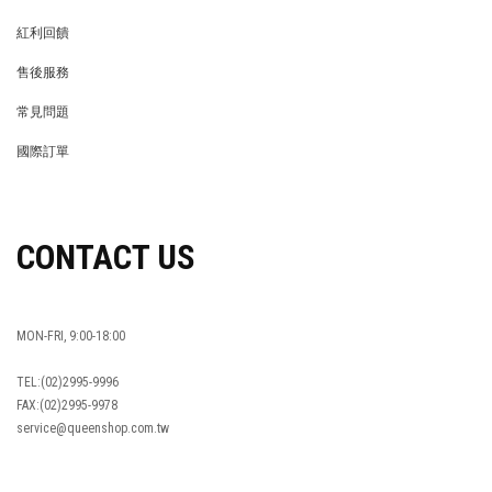
MEMBER
紅利回饋
REWARDS POINTS
售後服務
RETURN POLICY
常見問題
FAQ
國際訂單
OVERSEAS ORDERS
CONTACT US
MON-FRI, 9:00-18:00
TEL:(02)2995-9996
FAX:(02)2995-9978
service@queenshop.com.tw