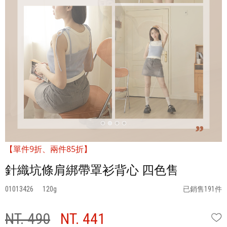
【單件9折、兩件85折】
針織坑條肩綁帶罩衫背心 四色售
01013426
120
已銷售191件
NT. 490
NT. 441
W