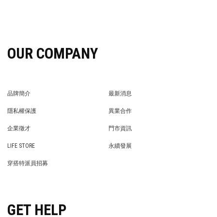
OUR COMPANY
品牌簡介
最新消息
BRAND STORY
NEWS
隱私權保護
異業合作
PRIVACY POLICY
BRAND COOPERATION
企業徵才
門市資訊
WE’RE HIRING!
STORE
LIFE STORE
永續發展
LIFE STORE
永續發展
穿搭特派員招募
穿搭特派員招募
GET HELP