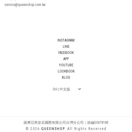
service@queenshop.com.tw
INSTAGRAM
LINE
FACEBOOK
APP
YOUTUBE
LOOKBOOK
BLOG
薩摩亞商皇后國際有限公司台灣分公司｜統編53678183
© 2026
QUEENSHOP
. All Rights Reserved