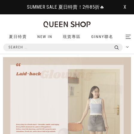
SUMMER SALE 夏日特賣！2件85折🔥
X
夏日特賣
NEW IN
現貨專區
GINNY聯名
Tog
nav