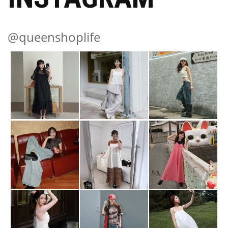
@queenshoplife