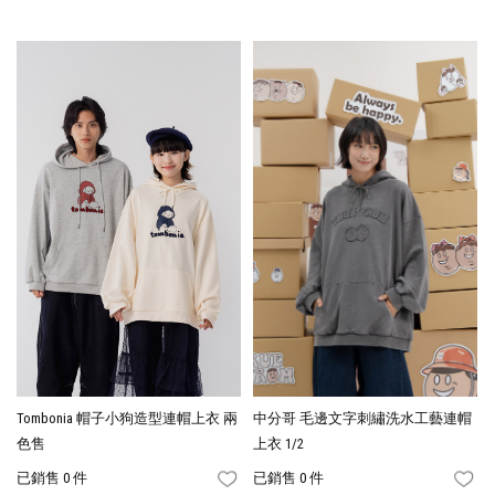
Tombonia 帽子小狗造型連帽上衣 兩
中分哥 毛邊文字刺繡洗水工藝連帽
色售
上衣 1/2
已銷售 0 件
已銷售 0 件
FAVORITES
FA