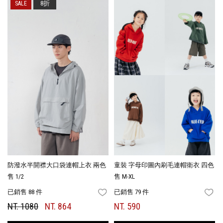
8折
防潑水半開襟大口袋連帽上衣 兩色
童裝 字母印圖內刷毛連帽衛衣 四色
售 1/2
售 M-XL
已銷售 88 件
已銷售 79 件
FAVORITES
FA
NT. 1080
NT. 864
NT. 590