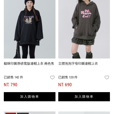
貓咪印圖厚磅寬版連帽上衣 兩色售
立體泡泡字母印圖連帽上衣
已銷售 142 件
已銷售 120 件
FAVORITES
FA
NT. 790
NT. 690
加入購物車
加入購物車