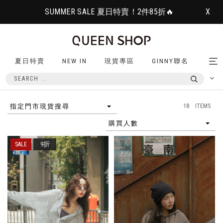
SUMMER SALE 夏日特賣！2件85折🔥
X
夏日特賣
NEW IN
現貨專區
GINNY聯名
Tog
nav
18 ITEMS
指定門市現貨搜尋
購買人數
9折