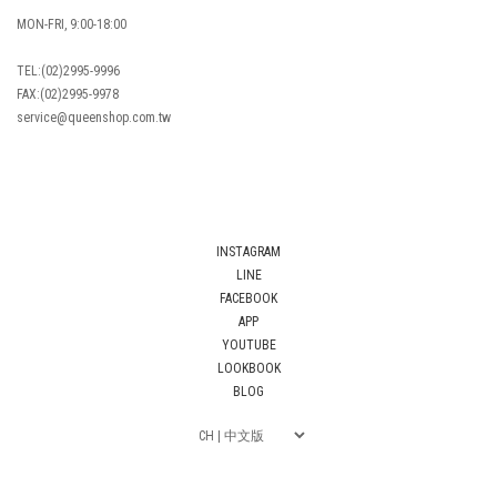
MON-FRI, 9:00-18:00
TEL:(02)2995-9996
FAX:(02)2995-9978
service@queenshop.com.tw
INSTAGRAM
LINE
FACEBOOK
APP
YOUTUBE
LOOKBOOK
BLOG