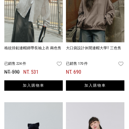
格紋排釦連帽綁帶長袖上衣 兩色售
大口袋設計休閒連帽大學T 三色售
已銷售 224 件
已銷售 170 件
FAVORITES
FA
NT. 590
NT. 531
NT. 690
加入購物車
加入購物車