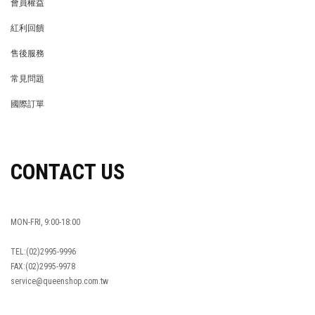
會員權益
MEMBER
紅利回饋
REWARDS POINTS
售後服務
RETURN POLICY
常見問題
FAQ
國際訂單
OVERSEAS ORDERS
CONTACT US
MON-FRI, 9:00-18:00
TEL:(02)2995-9996
FAX:(02)2995-9978
service@queenshop.com.tw