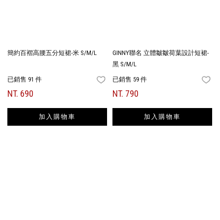
簡約百褶高腰五分短裙-米 S/M/L
GINNY聯名 立體皺皺荷葉設計短裙-
黑 S/M/L
已銷售 91 件
已銷售 59 件
FAVORITES
FA
NT. 690
NT. 790
加入購物車
加入購物車