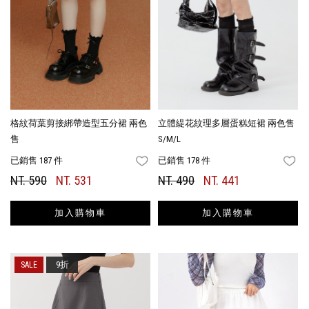
格紋荷葉剪接綁帶造型五分裙 兩色
立體緹花紋理多層蛋糕短裙 兩色售
售
S/M/L
已銷售 187 件
已銷售 178 件
FAVORITES
FA
NT. 590
NT. 531
NT. 490
NT. 441
加入購物車
加入購物車
9折