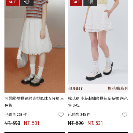
9折
9折
可麗露-雙層網紗造型氣球五分裙 三
棉花糖 小花刺繡多層荷葉短裙 兩色
色售
售 S-XL
已銷售 253 件
已銷售 245 件
FAVORITES
FA
NT. 590
NT. 531
NT. 590
NT. 531