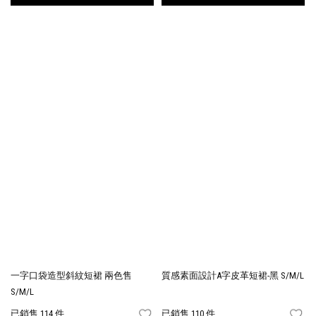
一字口袋造型斜紋短裙 兩色售
質感素面設計A字皮革短裙-黑 S/M/L
S/M/L
已銷售 114 件
已銷售 110 件
FAVORITES
FA