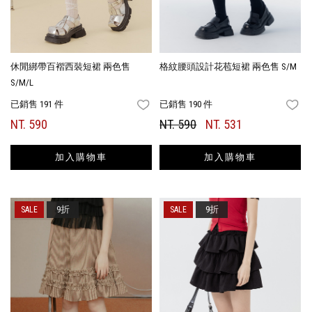
休閒綁帶百褶西裝短裙 兩色售
格紋腰頭設計花苞短裙 兩色售 S/M
S/M/L
已銷售 191 件
已銷售 190 件
FAVORITES
FA
NT. 590
NT. 590
NT. 531
加入購物車
加入購物車
9折
9折