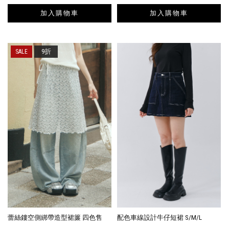
加入購物車
加入購物車
9折
蕾絲鏤空側綁帶造型裙簾 四色售
配色車線設計牛仔短裙 S/M/L