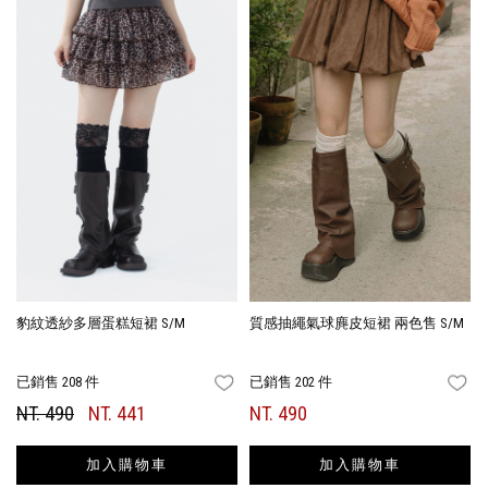
豹紋透紗多層蛋糕短裙 S/M
質感抽繩氣球麂皮短裙 兩色售 S/M
已銷售 208 件
已銷售 202 件
FAVORITES
FA
NT. 490
NT. 441
NT. 490
加入購物車
加入購物車