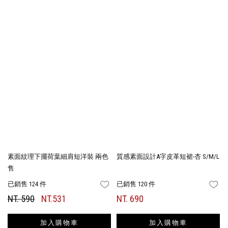
素面紋理下擺荷葉細肩短洋裝 兩色
質感素面設計A字皮革短裙-杏 S/M/L
售
已銷售 124 件
已銷售 120 件
FAVORITES
FA
NT. 590
NT.531
NT. 690
加入購物車
加入購物車