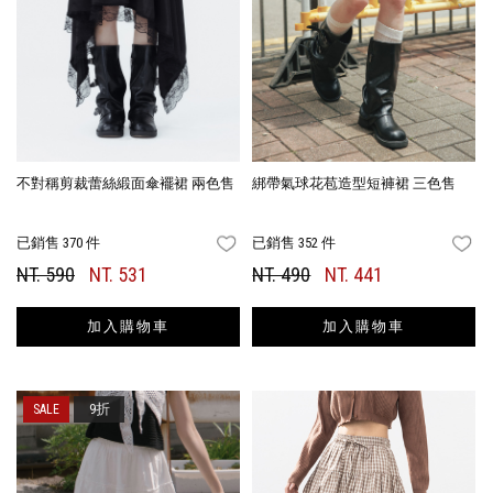
不對稱剪裁蕾絲緞面傘襬裙 兩色售
綁帶氣球花苞造型短褲裙 三色售
已銷售 370 件
已銷售 352 件
FAVORITES
FA
NT. 590
NT. 531
NT. 490
NT. 441
加入購物車
加入購物車
9折