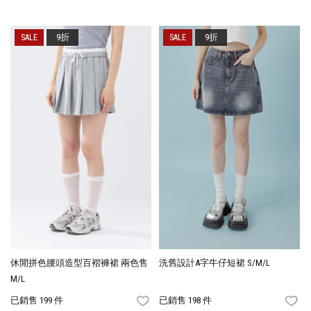
9折
9折
休閒拼色腰頭造型百褶褲裙 兩色售
洗舊設計A字牛仔短裙 S/M/L
M/L
已銷售 199 件
已銷售 198 件
FAVORITES
FA