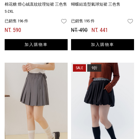
棉花糖 燈心絨直紋紋理短裙 三色售
蝴蝶結造型氣球短裙 三色售
S-2XL
已銷售 196 件
已銷售 195 件
FAVORITES
FA
NT. 590
NT. 490
NT. 441
加入購物車
加入購物車
9折