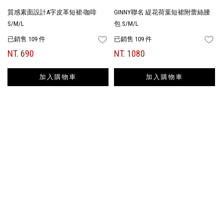
質感素面設計A字皮革短裙-咖啡
GINNY聯名 緹花荷葉短裙附蕾絲腰
S/M/L
包 S/M/L
已銷售 109 件
已銷售 109 件
FAVORITES
FA
NT. 690
NT. 1080
加入購物車
加入購物車