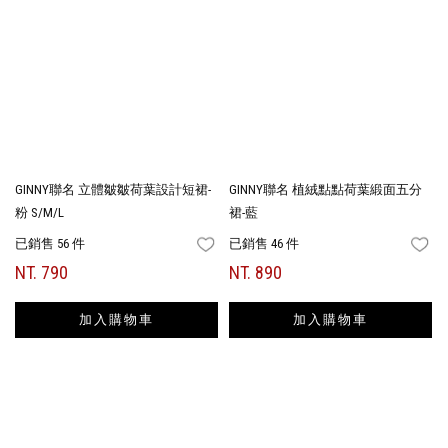
GINNY聯名 立體皺皺荷葉設計短裙-
GINNY聯名 植絨點點荷葉緞面五分
粉 S/M/L
裙-藍
已銷售 56 件
已銷售 46 件
FAVORITES
FA
NT. 790
NT. 890
加入購物車
加入購物車