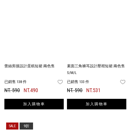
蕾絲剪接設計蛋糕短裙 兩色售
素面三角褲耳設計壓褶短裙 兩色售
S/M/L
已銷售 138 件
已銷售 133 件
FAVORITES
FA
NT. 590
NT.490
NT. 590
NT.531
加入購物車
加入購物車
9折