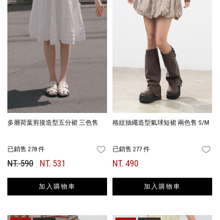
多層荷葉剪接造型五分裙 三色售
格紋抽繩造型氣球短裙 兩色售 S/M
已銷售 278 件
已銷售 277 件
FAVORITES
FA
NT. 590
NT. 531
NT. 490
加入購物車
加入購物車