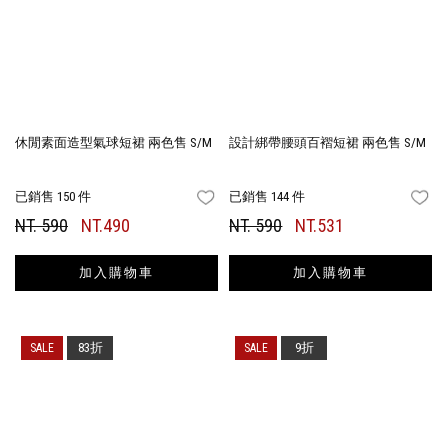
休閒素面造型氣球短裙 兩色售 S/M
設計綁帶腰頭百褶短裙 兩色售 S/M
已銷售 150 件
已銷售 144 件
FAVORITES
FA
NT. 590
NT.490
NT. 590
NT.531
加入購物車
加入購物車
83折
9折