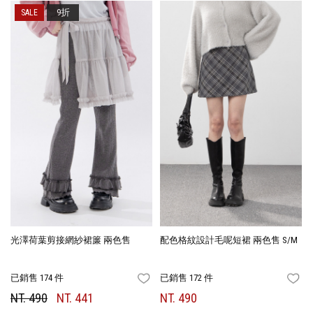
9折
光澤荷葉剪接網紗裙簾 兩色售
配色格紋設計毛呢短裙 兩色售 S/M
已銷售 174 件
已銷售 172 件
FAVORITES
FA
NT. 490
NT. 441
NT. 490