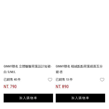
GINNY聯名 立體皺皺荷葉設計短裙-
GINNY聯名 植絨點點荷葉緞面五分
白 S/M/L
裙-杏
已銷售 40 件
已銷售 13 件
FAVORITES
FA
NT. 790
NT. 890
加入購物車
加入購物車