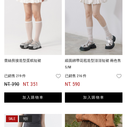
蕾絲剪接造型蛋糕短裙
緞面綁帶花苞造型澎澎短裙 兩色售
S/M
已銷售 219 件
已銷售 216 件
FAVORITES
FA
NT. 390
NT. 351
NT. 590
加入購物車
加入購物車
9折