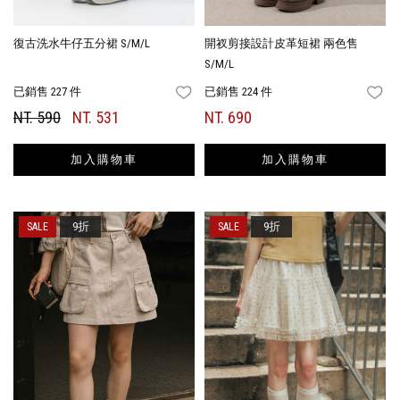
復古洗水牛仔五分裙 S/M/L
開衩剪接設計皮革短裙 兩色售
S/M/L
已銷售 227 件
已銷售 224 件
FAVORITES
FA
NT. 590
NT. 531
NT. 690
加入購物車
加入購物車
9折
9折