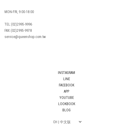
MON-FRI, 9:00-18:00
TEL:(02)2995-9996
FAX:(02)2995-9978
service@queenshop.com.tw
INSTAGRAM
LINE
FACEBOOK
APP
YOUTUBE
LOOKBOOK
BLOG