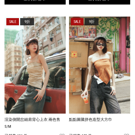
9折
9折
渲染側開岔細肩背心上衣 兩色售
點點圖騰拼色造型大方巾
S/M