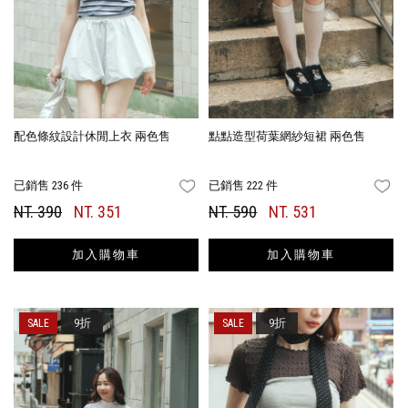
配色條紋設計休閒上衣 兩色售
點點造型荷葉網紗短裙 兩色售
已銷售 236 件
已銷售 222 件
FAVORITES
FA
NT. 390
NT. 351
NT. 590
NT. 531
加入購物車
加入購物車
9折
9折