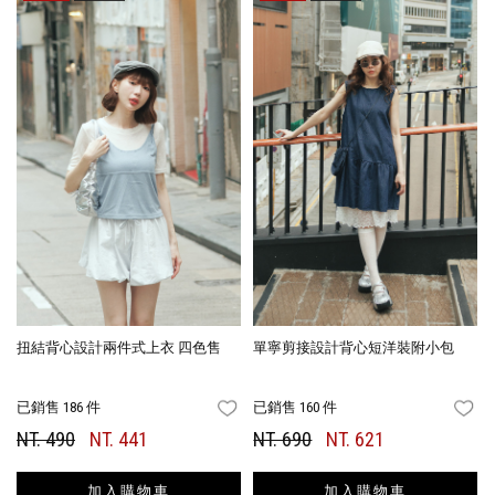
扭結背心設計兩件式上衣 四色售
單寧剪接設計背心短洋裝附小包
已銷售 186 件
已銷售 160 件
FAVORITES
FA
NT. 490
NT. 441
NT. 690
NT. 621
加入購物車
加入購物車