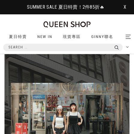
SUMMER SALE 夏日特賣！2件85折🔥
X
夏日特賣
NEW IN
現貨專區
GINNY聯名
Tog
nav