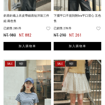
斜肩針織上衣皮帶細肩短洋裝三件
下擺平口不規則附bra平口背心 五色
組 兩色售
售
已銷售 285 件
已銷售 278 件
FAVORITES
FA
NT. 980
NT. 882
NT. 290
NT. 261
加入購物車
加入購物車
9折
9折