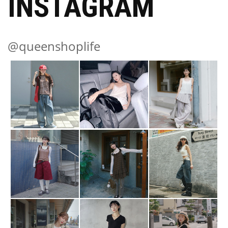
INSTAGRAM
@queenshoplife