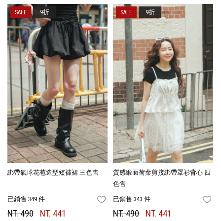
9折
9折
綁帶氣球花苞造型短褲裙 三色售
質感緞面荷葉剪接綁帶罩衫背心 四
色售
已銷售 349 件
已銷售 343 件
FAVORITES
FA
NT. 490
NT. 441
NT. 490
NT. 441