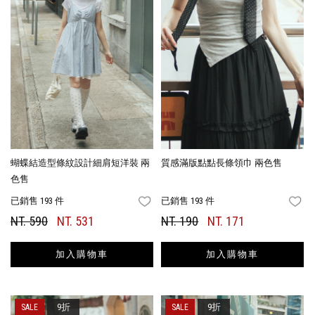
蝴蝶結造型條紋設計細肩短洋裝 兩
質感滿版點點長條領巾 兩色售
色售
已銷售 193 件
已銷售 193 件
FAVORITES
FA
NT. 590
NT. 531
NT. 190
NT. 171
加入購物車
加入購物車
9折
9折