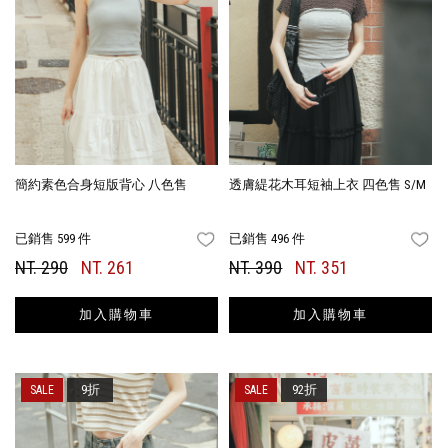
簡約素色合身短版背心 八色售
透膚緹花木耳短袖上衣 四色售 S/M
已銷售 599 件
已銷售 496 件
FAVORITES
FA
NT. 290
NT. 261
NT. 390
NT. 351
加入購物車
加入購物車
9折
92折