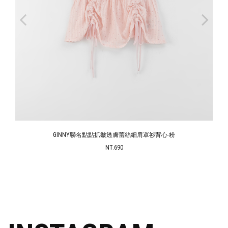
GINNY聯名點點抓皺透膚蕾絲細肩罩衫背心-粉
NT.690