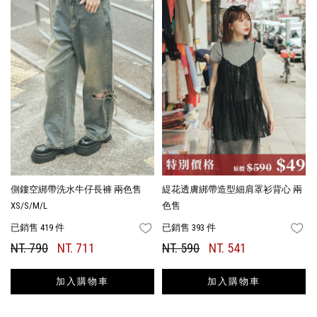
側鏤空綁帶洗水牛仔長褲 兩色售
緹花透膚綁帶造型細肩罩衫背心 兩
XS/S/M/L
色售
已銷售 419 件
已銷售 393 件
FAVORITES
FA
NT. 790
NT. 711
NT. 590
NT. 541
加入購物車
加入購物車