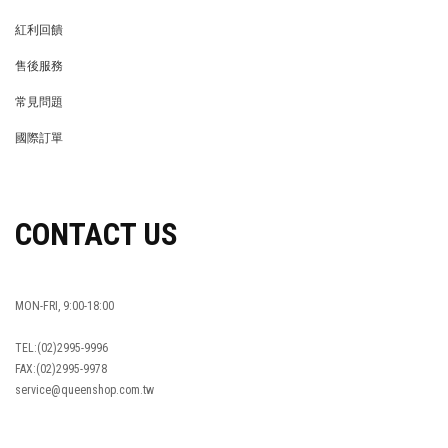
MEMBER
紅利回饋
REWARDS POINTS
售後服務
RETURN POLICY
常見問題
FAQ
國際訂單
OVERSEAS ORDERS
CONTACT US
MON-FRI, 9:00-18:00
TEL:(02)2995-9996
FAX:(02)2995-9978
service@queenshop.com.tw