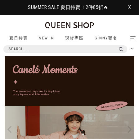
SUMMER SALE 夏日特賣！2件85折🔥
X
夏日特賣
NEW IN
現貨專區
GINNY聯名
Tog
nav