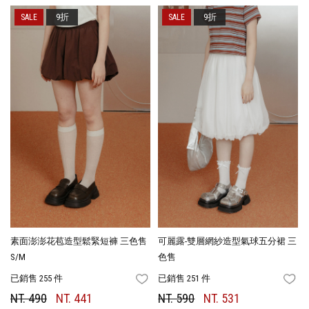
9折
9折
素面澎澎花苞造型鬆緊短褲 三色售
可麗露-雙層網紗造型氣球五分裙 三
S/M
色售
已銷售 255 件
已銷售 251 件
FAVORITES
FA
NT. 490
NT. 441
NT. 590
NT. 531