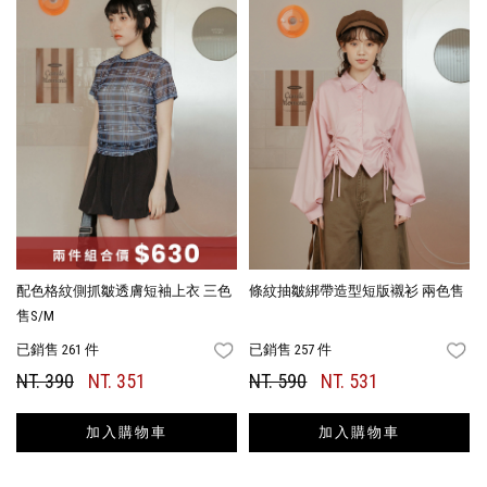
配色格紋側抓皺透膚短袖上衣 三色
條紋抽皺綁帶造型短版襯衫 兩色售
售S/M
已銷售 261 件
已銷售 257 件
FAVORITES
FA
NT. 390
NT. 351
NT. 590
NT. 531
加入購物車
加入購物車