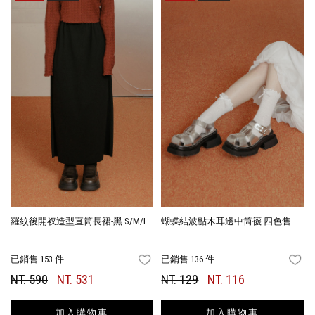
羅紋後開衩造型直筒長裙-黑 S/M/L
蝴蝶結波點木耳邊中筒襪 四色售
已銷售 153 件
已銷售 136 件
FAVORITES
FA
NT. 590
NT. 531
NT. 129
NT. 116
加入購物車
加入購物車