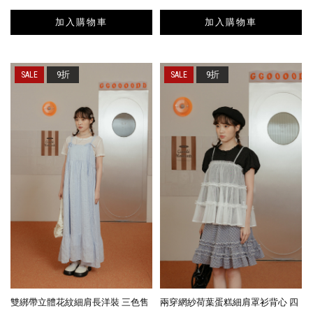
加入購物車
加入購物車
9折
9折
雙綁帶立體花紋細肩長洋裝 三色售
兩穿網紗荷葉蛋糕細肩罩衫背心 四