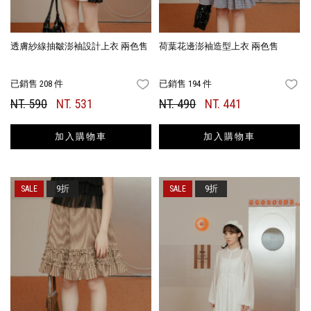
透膚紗線抽皺澎袖設計上衣 兩色售
荷葉花邊澎袖造型上衣 兩色售
已銷售 208 件
已銷售 194 件
FAVORITES
FA
NT. 590
NT. 531
NT. 490
NT. 441
加入購物車
加入購物車
9折
9折