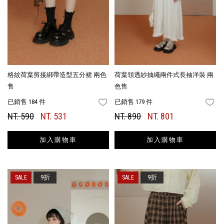
格紋荷葉剪接綁帶造型五分裙 兩色
荷葉領透紗抽繩兩件式長袖洋裝 兩
售
色售
已銷售 184 件
已銷售 179 件
FAVORITES
FA
NT. 590
NT. 531
NT. 890
NT. 801
加入購物車
加入購物車
9折
9折