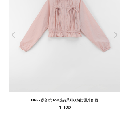
GINNY聯名點點抓皺透膚蕾絲細肩罩衫背心-粉
NT.690