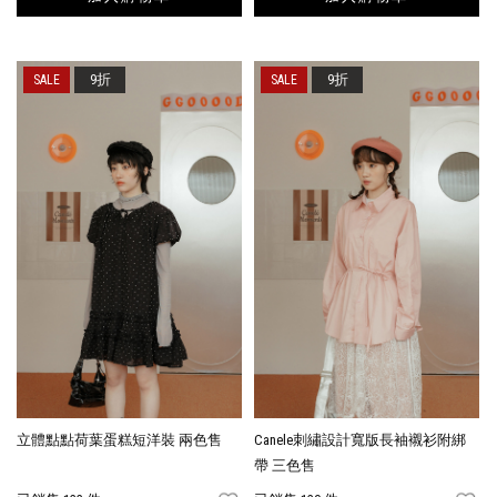
9折
9折
立體點點荷葉蛋糕短洋裝 兩色售
Canele刺繡設計寬版長袖襯衫附綁
帶 三色售