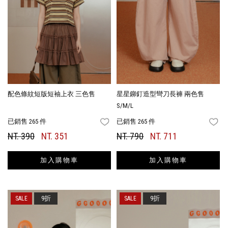
配色條紋短版短袖上衣 三色售
星星鉚釘造型彎刀長褲 兩色售
S/M/L
已銷售 265 件
已銷售 265 件
FAVORITES
FA
NT. 390
NT. 351
NT. 790
NT. 711
加入購物車
加入購物車
9折
9折