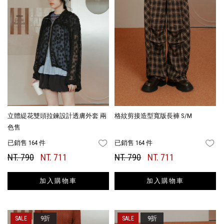
立體緹花雙頭拉鍊設計透膚外套 兩
格紋剪接造型寬版長褲 S/M
色售
已銷售 164 件
已銷售 164 件
FAVORITES
FA
NT. 790
NT. 711
NT. 790
NT. 711
加入購物車
加入購物車
9折
9折