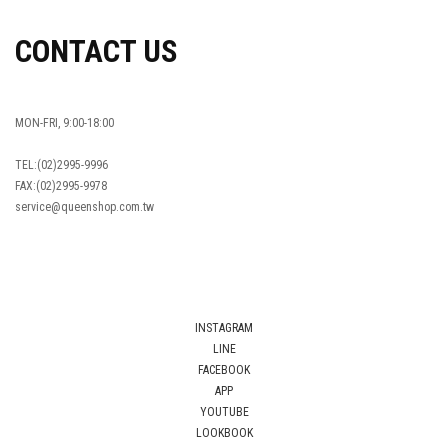
CONTACT US
MON-FRI, 9:00-18:00
TEL:(02)2995-9996
FAX:(02)2995-9978
service@queenshop.com.tw
INSTAGRAM
LINE
FACEBOOK
APP
YOUTUBE
LOOKBOOK