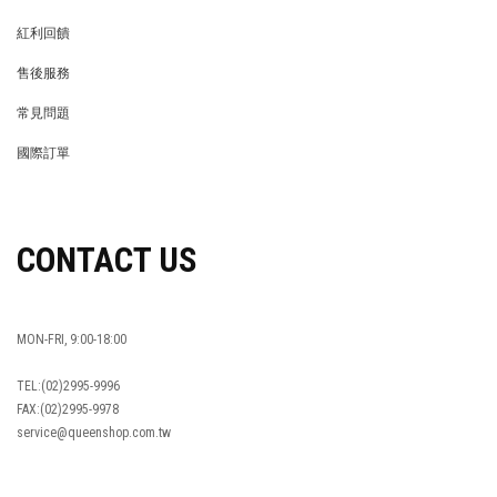
MEMBER
紅利回饋
REWARDS POINTS
售後服務
RETURN POLICY
常見問題
FAQ
國際訂單
OVERSEAS ORDERS
CONTACT US
MON-FRI, 9:00-18:00
TEL:(02)2995-9996
FAX:(02)2995-9978
service@queenshop.com.tw