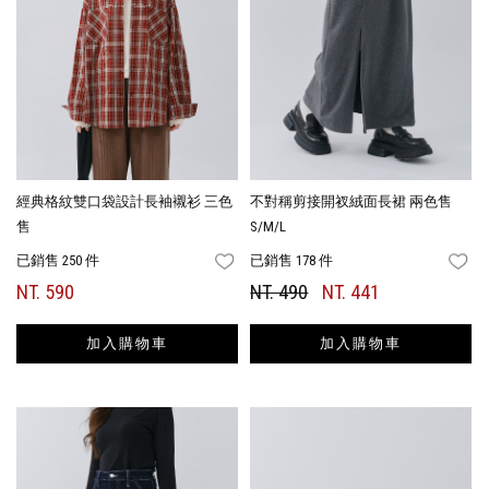
經典格紋雙口袋設計長袖襯衫 三色
不對稱剪接開衩絨面長裙 兩色售
售
S/M/L
已銷售 250 件
已銷售 178 件
FAVORITES
FA
NT. 590
NT. 490
NT. 441
加入購物車
加入購物車