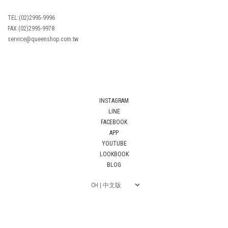
TEL:(02)2995-9996
FAX:(02)2995-9978
service@queenshop.com.tw
INSTAGRAM
LINE
FACEBOOK
APP
YOUTUBE
LOOKBOOK
BLOG