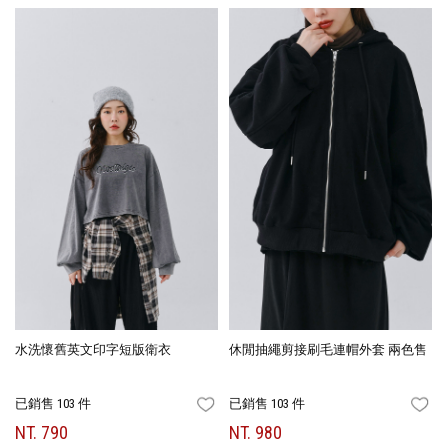
水洗懷舊英文印字短版衛衣
休閒抽繩剪接刷毛連帽外套 兩色售
已銷售 103 件
已銷售 103 件
FAVORITES
FA
NT. 790
NT. 980