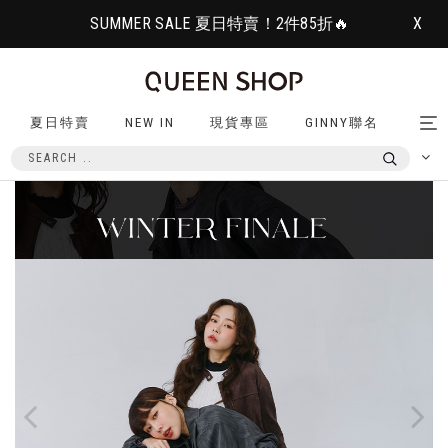
SUMMER SALE 夏日特賣！2件85折🔥
X
夏日特賣
NEW IN
現貨專區
GINNY聯名
Tog
nav