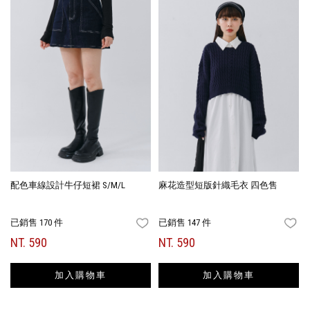
配色車線設計牛仔短裙 S/M/L
麻花造型短版針織毛衣 四色售
已銷售 170 件
已銷售 147 件
FAVORITES
FA
NT. 590
NT. 590
加入購物車
加入購物車