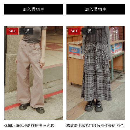
加入購物車
加入購物車
9折
9折
休閒水洗落地斜紋長褲 三色售
格紋磨毛襯衫綁腰假兩件長裙 兩色