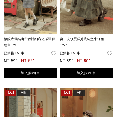
格紋蝴蝶結綁帶設計細肩短洋裝 兩
復古洗水蛋糕剪接造型牛仔裙
色售S/M
S/M/L
已銷售 174 件
已銷售 172 件
FAVORITES
FA
NT. 590
NT. 531
NT. 890
NT. 801
加入購物車
加入購物車
9折
9折