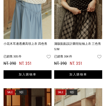
小花木耳邊透膚高領上衣 四色售
滿版點點設計圓領短袖上衣 三色售
S/M
已銷售 305 件
已銷售 304 件
FAVORITES
FA
NT. 390
NT. 351
NT. 390
NT. 351
加入購物車
加入購物車
9折
9折