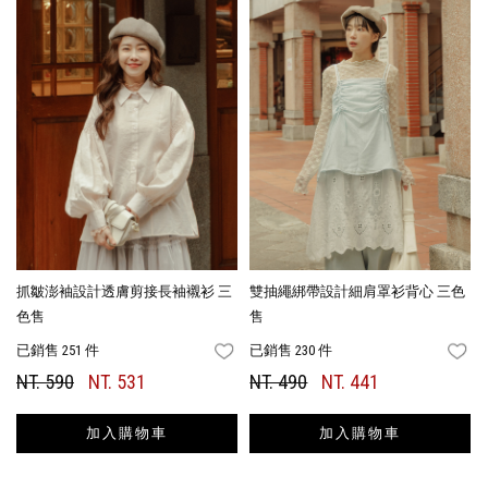
抓皺澎袖設計透膚剪接長袖襯衫 三
雙抽繩綁帶設計細肩罩衫背心 三色
色售
售
已銷售 251 件
已銷售 230 件
FAVORITES
FA
NT. 590
NT. 531
NT. 490
NT. 441
加入購物車
加入購物車