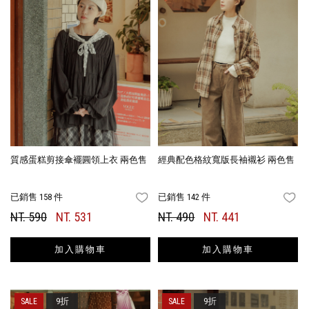
質感蛋糕剪接傘襬圓領上衣 兩色售
經典配色格紋寬版長袖襯衫 兩色售
已銷售 158 件
已銷售 142 件
FAVORITES
FA
NT. 590
NT. 531
NT. 490
NT. 441
加入購物車
加入購物車
9折
9折