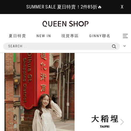
SUMMER SALE 夏日特賣！2件85折🔥
X
夏日特賣
NEW IN
現貨專區
GINNY聯名
Tog
nav