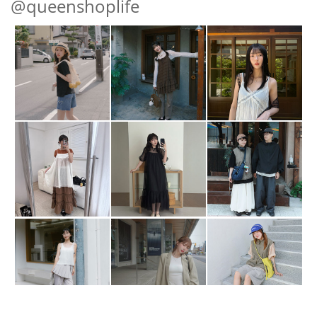
@queenshoplife