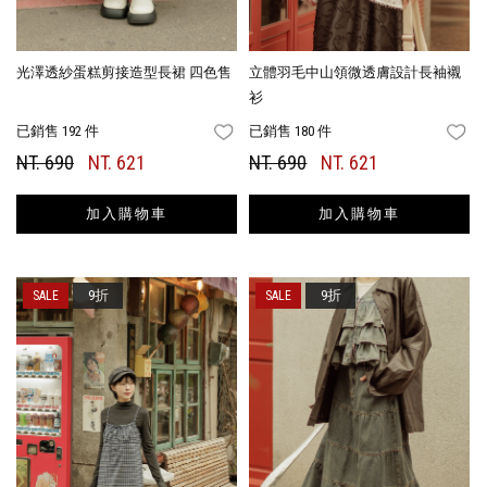
光澤透紗蛋糕剪接造型長裙 四色售
立體羽毛中山領微透膚設計長袖襯
衫
已銷售 192 件
已銷售 180 件
FAVORITES
FA
NT. 690
NT. 621
NT. 690
NT. 621
加入購物車
加入購物車
9折
9折