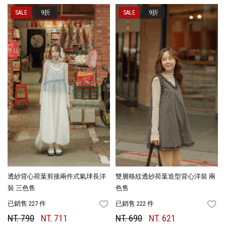
9折
9折
透紗背心荷葉剪接兩件式氣球長洋
雙層格紋透紗荷葉造型背心洋裝 兩
裝 三色售
色售
已銷售 227 件
已銷售 222 件
FAVORITES
FA
NT. 790
NT. 711
NT. 690
NT. 621