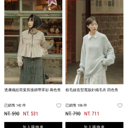
透膚織紋荷葉剪接綁帶罩衫 兩色售
粗毛線造型寬版針織毛衣 四色售
已銷售 142 件
已銷售 106 件
FAVORITES
FA
NT. 590
NT. 531
NT. 790
NT. 711
加入購物車
加入購物車