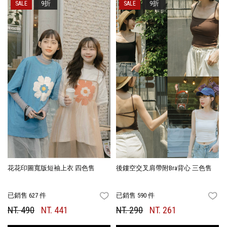
9折
9折
花花印圖寬版短袖上衣 四色售
後鏤空交叉肩帶附Bra背心 三色售
已銷售 627 件
已銷售 590 件
FAVORITES
FA
NT. 490
NT. 441
NT. 290
NT. 261