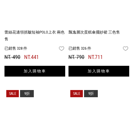
蕾絲花邊領抓皺短袖POLO上衣 兩色
飄逸層次蛋糕傘擺紗裙 三色售
售
已銷售 328 件
已銷售 326 件
FAVORITES
FA
NT. 490
NT.441
NT. 790
NT.711
加入購物車
加入購物車
9折
9折