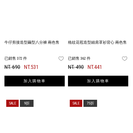
牛仔剪接造型繭型八分褲 兩色售
格紋花苞造型細肩罩衫背心 兩色售
已銷售 372 件
已銷售 362 件
FAVORITES
FA
NT. 690
NT.531
NT. 490
NT.441
加入購物車
加入購物車
9折
75折