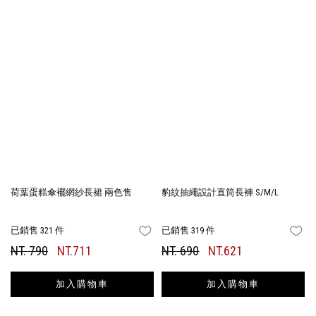
荷葉蛋糕傘襬網紗長裙 兩色售
豹紋抽繩設計直筒長褲 S/M/L
已銷售 321 件
已銷售 319 件
FAVORITES
FA
NT. 790
NT.711
NT. 690
NT.621
加入購物車
加入購物車