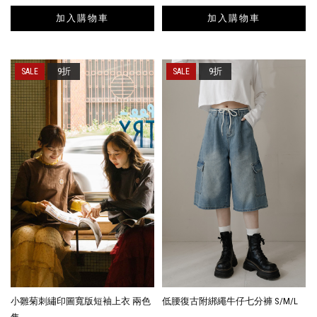
加入購物車
加入購物車
9折
9折
小雛菊刺繡印圖寬版短袖上衣 兩色
低腰復古附綁繩牛仔七分褲 S/M/L