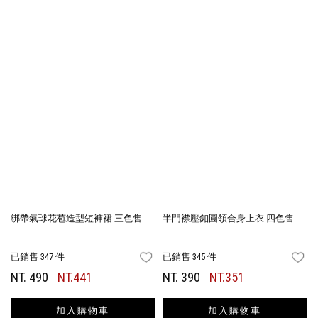
綁帶氣球花苞造型短褲裙 三色售
半門襟壓釦圓領合身上衣 四色售
已銷售 347 件
已銷售 345 件
FAVORITES
FA
NT. 490
NT.441
NT. 390
NT.351
加入購物車
加入購物車