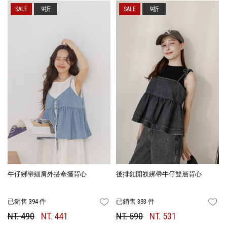
9折
9折
牛仔綁帶細肩外搭傘擺背心
後排釦開衩綁帶牛仔雙層背心
已銷售 394 件
已銷售 393 件
FAVORITES
FA
NT. 490
NT. 441
NT. 590
NT. 531