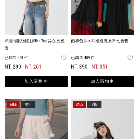
V領排釦坑條削肩Bra Top背心 五色
飽和色系木耳邊透膚上衣 七色售
售
已銷售 493 件
已銷售 489 件
FAVORITES
FA
NT. 290
NT. 261
NT. 390
NT. 351
加入購物車
加入購物車
9折
9折