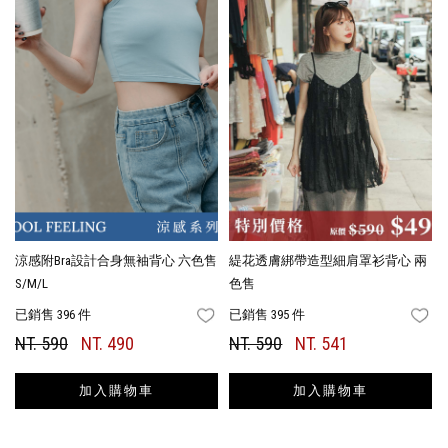
涼感附Bra設計合身無袖背心 六色售
緹花透膚綁帶造型細肩罩衫背心 兩
S/M/L
色售
已銷售 396 件
已銷售 395 件
FAVORITES
FA
NT. 590
NT. 490
NT. 590
NT. 541
加入購物車
加入購物車