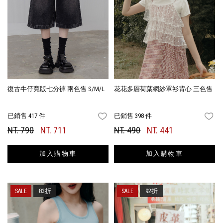
復古牛仔寬版七分褲 兩色售 S/M/L
花花多層荷葉網紗罩衫背心 三色售
已銷售 417 件
已銷售 398 件
FAVORITES
FA
NT. 790
NT. 711
NT. 490
NT. 441
加入購物車
加入購物車
83折
92折