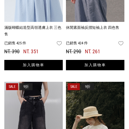
滿版蝴蝶結造型高領透膚上衣 三色
休閒素面袖反摺短袖上衣 四色售
售
已銷售 425 件
已銷售 424 件
FAVORITES
FA
NT. 390
NT. 351
NT. 290
NT. 261
加入購物車
加入購物車
9折
9折