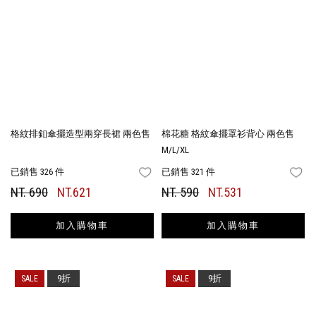
格紋排釦傘擺造型兩穿長裙 兩色售
棉花糖 格紋傘擺罩衫背心 兩色售
M/L/XL
已銷售 326 件
已銷售 321 件
FAVORITES
FA
NT. 690
NT.621
NT. 590
NT.531
加入購物車
加入購物車
9折
9折