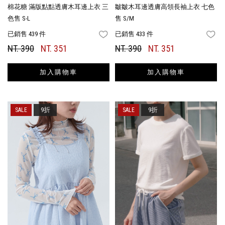
棉花糖 滿版點點透膚木耳邊上衣 三
皺皺木耳邊透膚高領長袖上衣 七色
色售 S-L
售 S/M
已銷售 439 件
已銷售 433 件
FAVORITES
FA
NT. 390
NT. 351
NT. 390
NT. 351
加入購物車
加入購物車
9折
9折