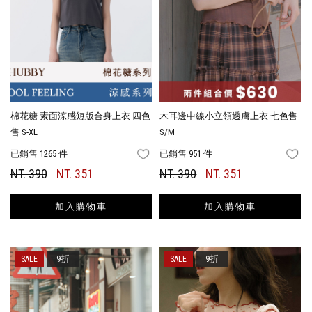
棉花糖 素面涼感短版合身上衣 四色
木耳邊中線小立領透膚上衣 七色售
售 S-XL
S/M
已銷售 1265 件
已銷售 951 件
FAVORITES
FA
NT. 390
NT. 351
NT. 390
NT. 351
加入購物車
加入購物車
9折
9折