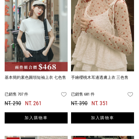
基本簡約素色圓領短袖上衣 七色售
手繪櫻桃木耳邊透膚上衣 三色售
已銷售 707 件
已銷售 681 件
FAVORITES
FA
NT. 290
NT. 261
NT. 390
NT. 351
加入購物車
加入購物車