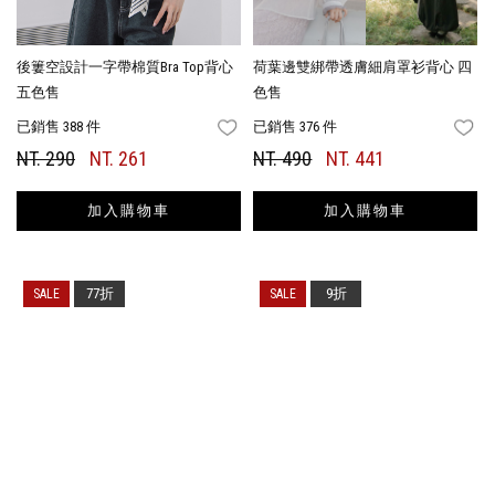
後簍空設計一字帶棉質Bra Top背心
荷葉邊雙綁帶透膚細肩罩衫背心 四
五色售
色售
已銷售 388 件
已銷售 376 件
FAVORITES
FA
NT. 290
NT. 261
NT. 490
NT. 441
加入購物車
加入購物車
77折
9折