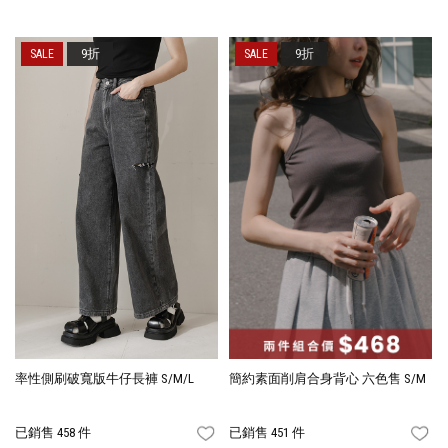
9折
9折
率性側刷破寬版牛仔長褲 S/M/L
簡約素面削肩合身背心 六色售 S/M
已銷售 458 件
已銷售 451 件
FAVORITES
FA