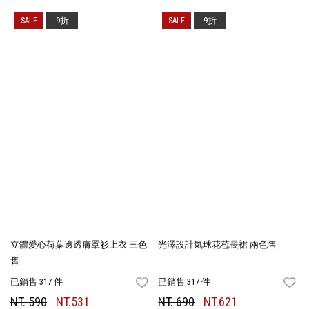
9折
9折
立體愛心荷葉邊透膚罩衫上衣 三色
光澤設計氣球花苞長裙 兩色售
售
已銷售 317 件
已銷售 317 件
FAVORITES
FA
NT. 590
NT.531
NT. 690
NT.621