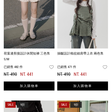
荷葉邊剪接設計休閒短褲 三色售
抽皺設計格紋細肩帶上衣 兩色售
S/M
已銷售 482 件
已銷售 471 件
FAVORITES
FA
NT. 490
NT. 441
NT. 490
NT. 441
加入購物車
加入購物車
9折
9折