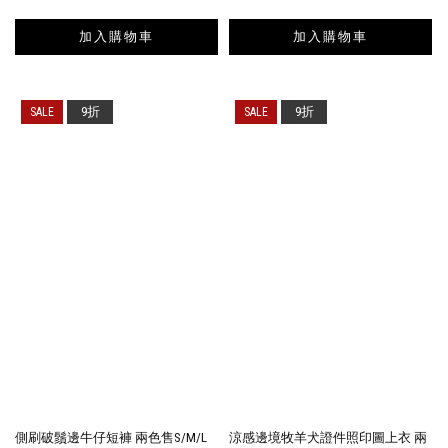
加入購物車
加入購物車
9折
9折
側刷破鬚邊牛仔短褲 兩色售S/M/L
涼感邊境牧羊犬證件照印圖上衣 兩