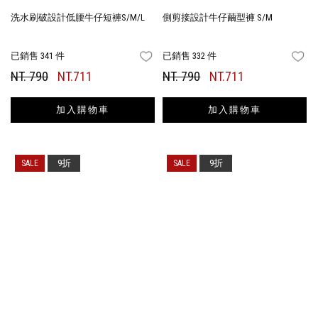
洗水刷破設計低腰牛仔短褲S/M/L
側剪接設計牛仔繭型褲 S/M
已銷售 341 件
已銷售 332 件
FAVORITES
FA
NT. 790
NT.711
NT. 790
NT.711
加入購物車
加入購物車
9折
9折