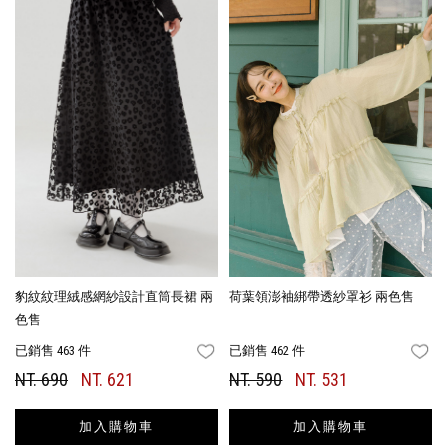
豹紋紋理絨感網紗設計直筒長裙 兩
荷葉領澎袖綁帶透紗罩衫 兩色售
色售
已銷售 463 件
已銷售 462 件
FAVORITES
FA
NT. 690
NT. 621
NT. 590
NT. 531
加入購物車
加入購物車