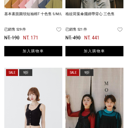
基本素面圓領短袖棉T 十色售 S/M/L
格紋荷葉傘擺綁帶背心 三色售
已銷售 529 件
已銷售 521 件
FAVORITES
FA
NT. 190
NT. 171
NT. 490
NT. 441
加入購物車
加入購物車
9折
9折