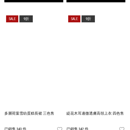
9折
9折
多層荷葉雪紡蛋糕長裙 三色售
緹花木耳邊微透膚高領上衣 四色售
已銷售 343 件
已銷售 342 件
FAVORITES
FA