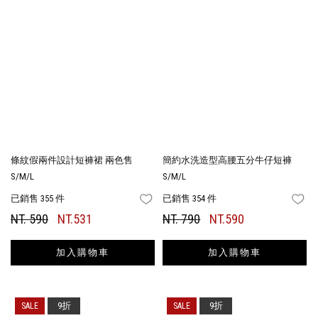
條紋假兩件設計短褲裙 兩色售
簡約水洗造型高腰五分牛仔短褲
S/M/L
S/M/L
已銷售 355 件
已銷售 354 件
FAVORITES
FA
NT. 590
NT.531
NT. 790
NT.590
加入購物車
加入購物車
9折
9折