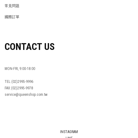
RETURN POLICY
常見問題
FAQ
國際訂單
OVERSEAS ORDERS
CONTACT US
MON-FRI, 9:00-18:00
TEL:(02)2995-9996
FAX:(02)2995-9978
service@queenshop.com.tw
INSTAGRAM