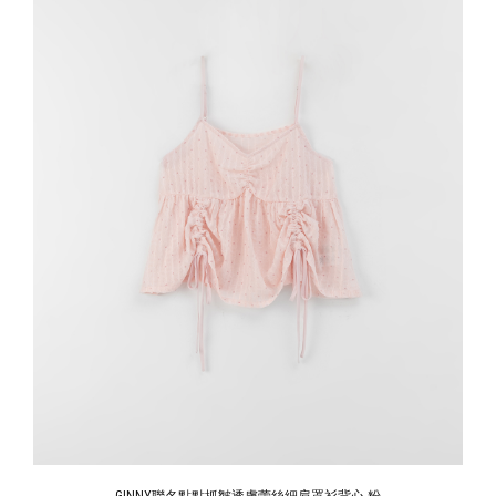
GINNY聯名點點抓皺透膚蕾絲細肩罩衫背心-粉