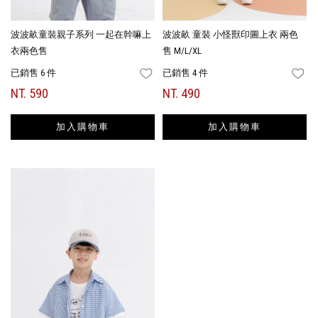
波波畝童裝親子系列 一起在幹嘛上
波波畝 童裝 小怪獸印圖上衣 兩色
衣兩色售
售 M/L/XL
已銷售 6 件
已銷售 4 件
FAVORITES
FA
NT. 590
NT. 490
加入購物車
加入購物車