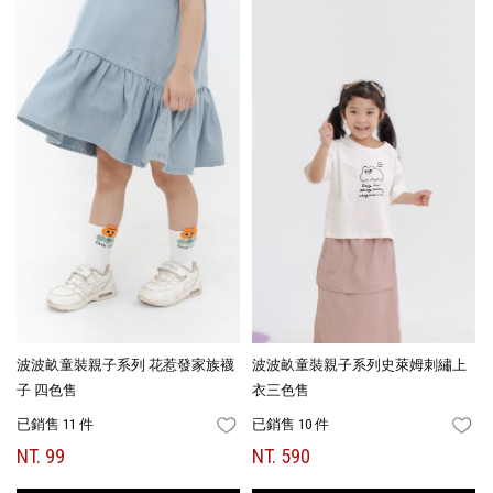
波波畝童裝親子系列 花惹發家族襪
波波畝童裝親子系列史萊姆刺繡上
子 四色售
衣三色售
已銷售 11 件
已銷售 10 件
FAVORITES
FA
NT. 99
NT. 590