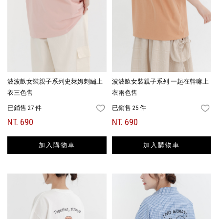
波波畝女裝親子系列史萊姆刺繡上
波波畝女裝親子系列 一起在幹嘛上
衣三色售
衣兩色售
已銷售 27 件
已銷售 25 件
FAVORITES
FA
NT. 690
NT. 690
加入購物車
加入購物車