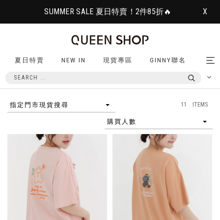
SUMMER SALE 夏日特賣！2件85折🔥
X
夏日特賣
NEW IN
現貨專區
GINNY聯名
Tog
nav
11 ITEMS
指定門市現貨搜尋
購買人數