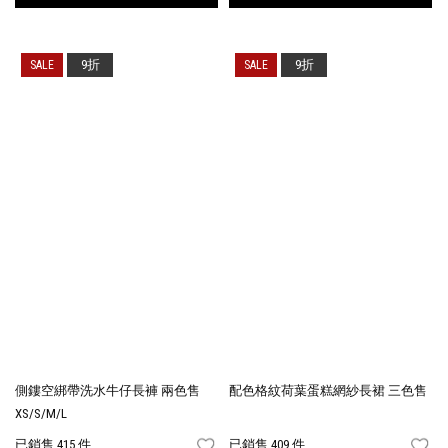
9折
9折
側鏤空綁帶洗水牛仔長褲 兩色售
配色格紋荷葉蛋糕網紗長裙 三色售
XS/S/M/L
已銷售 415 件
已銷售 409 件
FAVORITES
FA