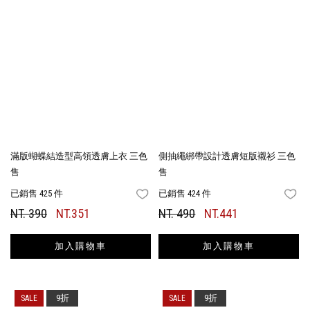
滿版蝴蝶結造型高領透膚上衣 三色
側抽繩綁帶設計透膚短版襯衫 三色
售
售
已銷售 425 件
已銷售 424 件
FAVORITES
FA
NT. 390
NT.351
NT. 490
NT.441
加入購物車
加入購物車
9折
9折