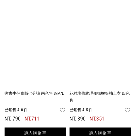
復古牛仔寬版七分褲 兩色售 S/M/L
花紗坑條紋理側抓皺短袖上衣 四色
售
已銷售 418 件
已銷售 415 件
FAVORITES
FA
NT. 790
NT.711
NT. 390
NT.351
加入購物車
加入購物車