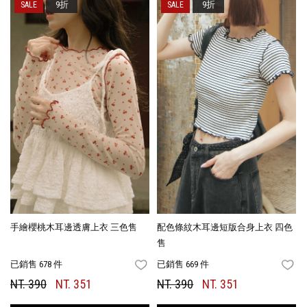
9折
9折
手繪櫻桃木耳邊透膚上衣 三色售
配色條紋木耳邊短版合身上衣 四色
售
已銷售 678 件
已銷售 669 件
FAVORITES
FA
NT. 390
NT. 351
NT. 390
NT. 351