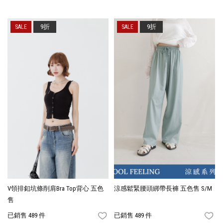
9折
9折
V領排釦坑條削肩Bra Top背心 五色
涼感鬆緊腰頭綁帶長褲 五色售 S/M
售
已銷售 489 件
已銷售 489 件
FAVORITES
FA