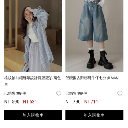
格紋袖抽繩綁帶設計寬版襯衫 兩色
低腰復古附綁繩牛仔七分褲 S/M/L
售
已銷售 389 件
已銷售 389 件
FAVORITES
FA
NT. 590
NT.531
NT. 790
NT.711
加入購物車
加入購物車