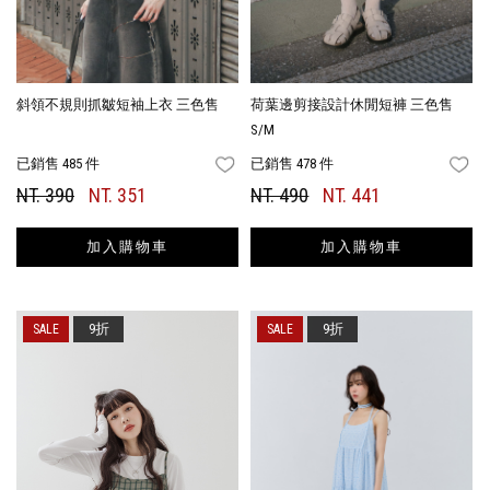
斜領不規則抓皺短袖上衣 三色售
荷葉邊剪接設計休閒短褲 三色售
S/M
已銷售 485 件
已銷售 478 件
FAVORITES
FA
NT. 390
NT. 351
NT. 490
NT. 441
加入購物車
加入購物車
9折
9折