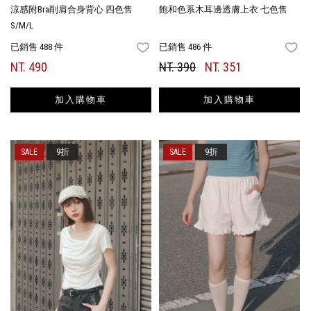
涼感附Bra削肩合身背心 四色售
飽和色系木耳邊透膚上衣 七色售
S/M/L
已銷售 488 件
已銷售 486 件
FAVORITES
FA
NT. 490
NT. 390
NT. 351
加入購物車
加入購物車
9折
9折