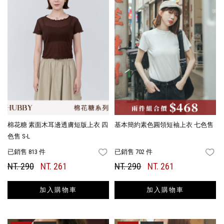
棉花糖 素面木耳邊透膚短版上衣 四
基本簡約素色圓領短袖上衣 七色售
色售 S-L
已銷售 813 件
已銷售 702 件
FAVORITES
FA
NT. 290
NT. 261
NT. 290
NT. 261
加入購物車
加入購物車