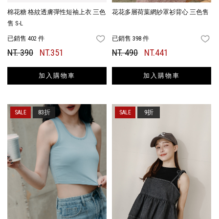
棉花糖 格紋透膚彈性短袖上衣 三色
花花多層荷葉網紗罩衫背心 三色售
售 S-L
已銷售 402 件
已銷售 398 件
FAVORITES
FA
NT. 390
NT.351
NT. 490
NT.441
加入購物車
加入購物車
83折
9折