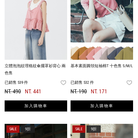
立體泡泡紋理格紋傘擺罩衫背心 兩
基本素面圓領短袖棉T 十色售 S/M/L
色售
已銷售 539 件
已銷售 532 件
FAVORITES
FA
NT. 490
NT. 441
NT. 190
NT. 171
加入購物車
加入購物車
9折
9折