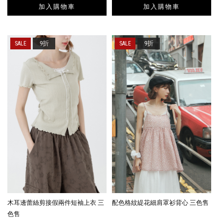
加入購物車
加入購物車
9折
9折
木耳邊蕾絲剪接假兩件短袖上衣 三
配色格紋緹花細肩罩衫背心 三色售
色售