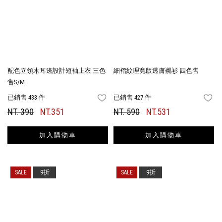
配色立領木耳邊設計短袖上衣 三色
細褶紋理寬版透膚襯衫 四色售
售S/M
已銷售 433 件
已銷售 427 件
FAVORITES
FA
NT. 390
NT.351
NT. 590
NT.531
加入購物車
加入購物車
9折
9折