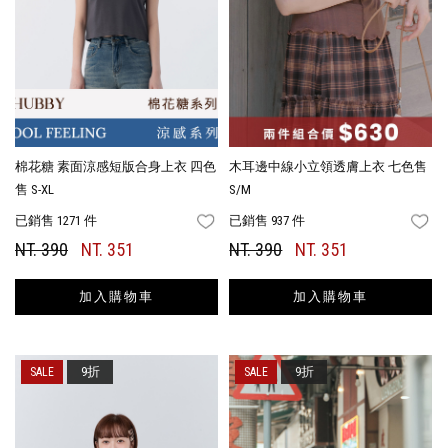
棉花糖 素面涼感短版合身上衣 四色
木耳邊中線小立領透膚上衣 七色售
售 S-XL
S/M
已銷售 1271 件
已銷售 937 件
FAVORITES
FA
NT. 390
NT. 351
NT. 390
NT. 351
加入購物車
加入購物車
9折
9折