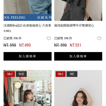
涼感附Bra設計合身無袖背心 六色售
後排釦開衩綁帶牛仔雙層背心
S/M/L
已銷售 396 件
已銷售 396 件
FAVORITES
FA
NT. 590
NT.490
NT. 590
NT.531
加入購物車
加入購物車
92折
9折