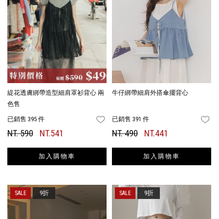
緹花透膚綁帶造型細肩罩衫背心 兩
牛仔綁帶細肩外搭傘擺背心
色售
已銷售 395 件
已銷售 391 件
FAVORITES
FA
NT. 590
NT.541
NT. 490
NT.441
加入購物車
加入購物車
9折
9折