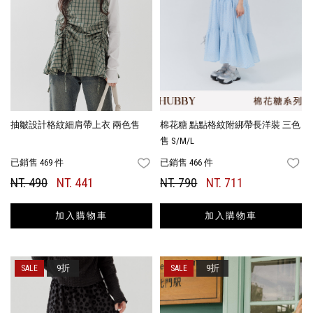
抽皺設計格紋細肩帶上衣 兩色售
棉花糖 點點格紋附綁帶長洋裝 三色
售 S/M/L
已銷售 469 件
已銷售 466 件
FAVORITES
FA
NT. 490
NT. 441
NT. 790
NT. 711
加入購物車
加入購物車
9折
9折