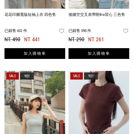
花花印圖寬版短袖上衣 四色售
後鏤空交叉肩帶附Bra背心 三色售
已銷售 632 件
已銷售 590 件
FAVORITES
FA
NT. 490
NT. 441
NT. 290
NT. 261
加入購物車
加入購物車
9折
9折