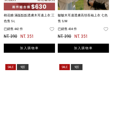
棉花糖 滿版點點透膚木耳邊上衣 三
皺皺木耳邊透膚高領長袖上衣 七色
色售 S-L
售 S/M
已銷售 442 件
已銷售 434 件
FAVORITES
FA
NT. 390
NT. 351
NT. 390
NT. 351
加入購物車
加入購物車
9折
9折