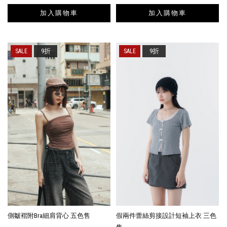
加入購物車
加入購物車
9折
9折
側皺褶附Bra細肩背心 五色售
假兩件蕾絲剪接設計短袖上衣 三色