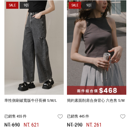
9折
9折
率性側刷破寬版牛仔長褲 S/M/L
簡約素面削肩合身背心 六色售 S/M
已銷售 455 件
已銷售 445 件
FAVORITES
FA
NT. 690
NT. 621
NT. 290
NT. 261