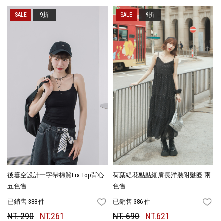
9折
9折
後簍空設計一字帶棉質Bra Top背心
荷葉緹花點點細肩長洋裝附髮圈 兩
五色售
色售
已銷售 388 件
已銷售 386 件
FAVORITES
FA
NT. 290
NT.261
NT. 690
NT.621