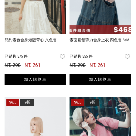
簡約素色合身短版背心 八色售
素面圓領彈力合身上衣 四色售 S/M
已銷售 575 件
已銷售 555 件
FAVORITES
FA
NT. 290
NT. 261
NT. 290
NT. 261
加入購物車
加入購物車
9折
9折