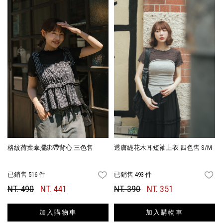
格紋荷葉傘擺綁帶背心 三色售
透膚緹花木耳短袖上衣 四色售 S/M
已銷售 516 件
已銷售 493 件
FAVORITES
FA
NT. 490
NT. 441
NT. 390
NT. 351
加入購物車
加入購物車