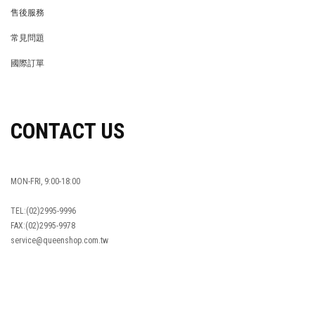
REWARDS POINTS
售後服務
RETURN POLICY
常見問題
FAQ
國際訂單
OVERSEAS ORDERS
CONTACT US
MON-FRI, 9:00-18:00
TEL:(02)2995-9996
FAX:(02)2995-9978
service@queenshop.com.tw