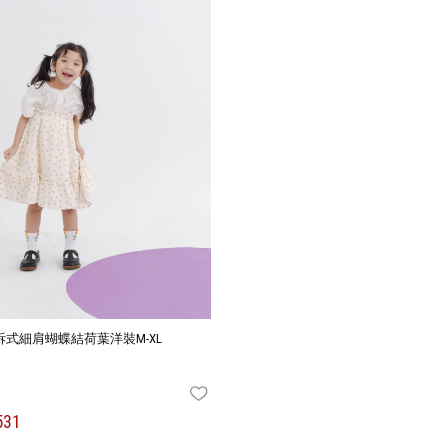
式細肩蝴蝶結荷葉洋裝M-XL
FAVORITES
531