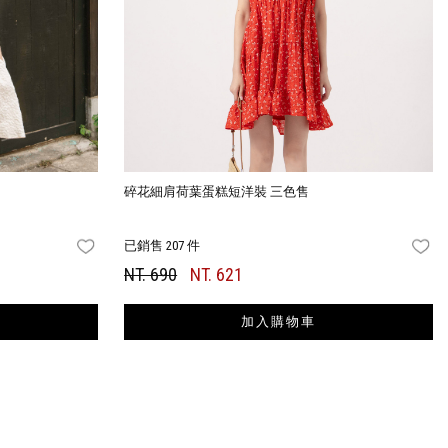
碎花細肩荷葉蛋糕短洋裝 三色售
已銷售 207 件
FAVORITES
FA
NT. 690
NT. 621
加入購物車