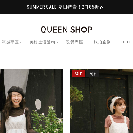
SUMMER SALE 夏日特賣！2件85折🔥
涼感專區
美好生活選物
現貨專區
旅拍企劃
COLL
9折