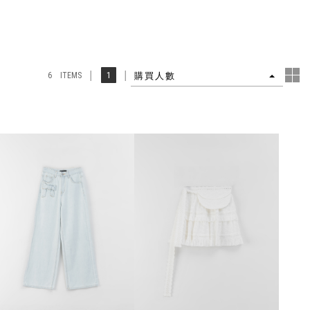
4
1
購買人數
6 ITEMS