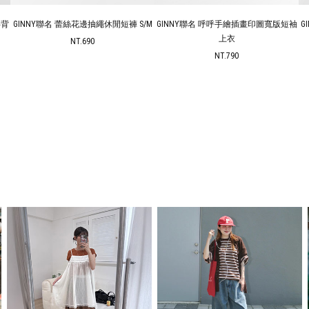
衫背
GINNY聯名 蕾絲花邊抽繩休閒短褲 S/M
GINNY聯名 呼呼手繪插畫印圖寬版短袖
G
上衣
NT.690
NT.790