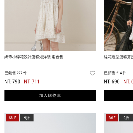
綁帶小碎花設計蛋糕短洋裝 兩色售
緹花造型蛋糕剪
已銷售 227 件
已銷售 214 件
FAVORITES
NT. 790
NT. 711
NT. 690
NT. 
加入購物車
9折
9折