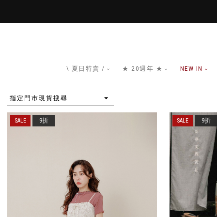
\ 夏日特賣 /
★ 20週年 ★
NEW IN
指定門市現貨搜尋
9折
9折