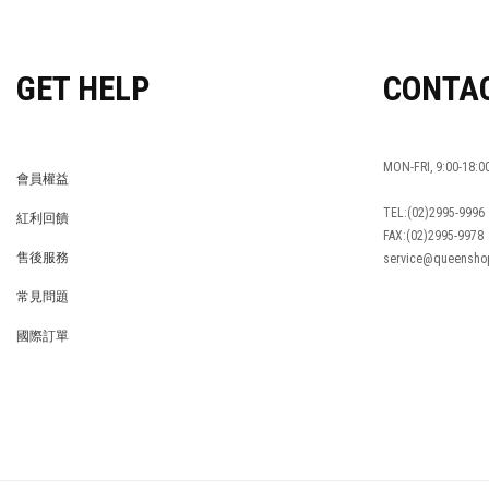
GET HELP
CONTA
MON-FRI, 9:00-18:0
會員權益
MEMBER
TEL:(02)2995-9996
紅利回饋
FAX:(02)2995-9978
REWARDS POINTS
售後服務
service@queensho
RETURN POLICY
常見問題
FAQ
國際訂單
OVERSEAS ORDERS