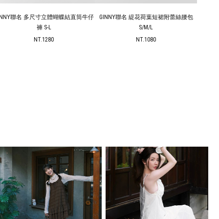
INNY聯名 多尺寸立體蝴蝶結直筒牛仔
GINNY聯名 緹花荷葉短裙附蕾絲腰包
GIN
褲 S-L
S/M/L
NT.1280
NT.1080