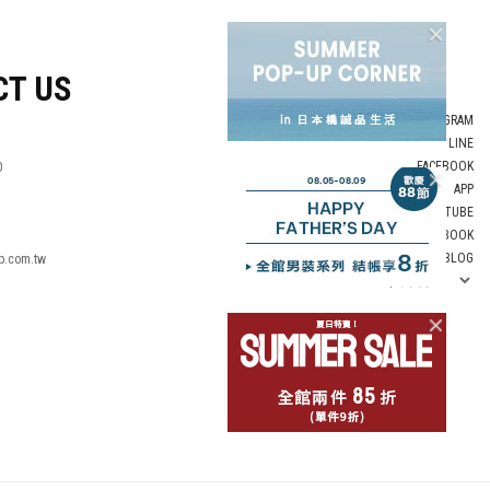
CT US
INSTAGRAM
LINE
FACEBOOK
0
APP
YOUTUBE
LOOKBOOK
BLOG
p.com.tw