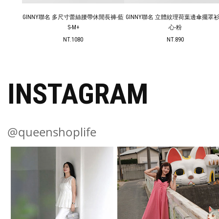
細肩罩衫
GINNY聯名 多尺寸蕾絲腰帶休閒長褲-藍
GINNY聯名 立體紋理荷葉邊傘擺罩
S-M+
心-粉
NT.1080
NT.890
INSTAGRAM
@queenshoplife