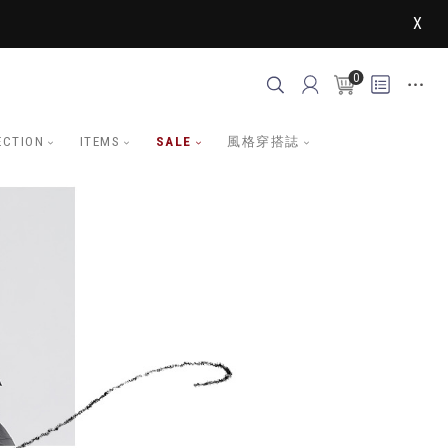
X
0
ECTION
ITEMS
SALE
風格穿搭誌