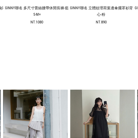
罩衫
GINNY聯名 多尺寸蕾絲腰帶休閒長褲-藍
GINNY聯名 立體紋理荷葉邊傘擺罩衫背
G
S-M+
心-粉
NT.1080
NT.890