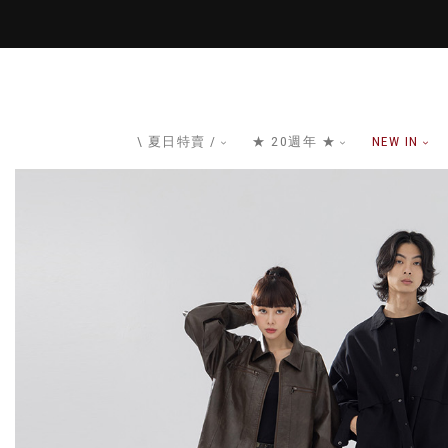
\ 夏日特賣 /
★ 20週年 ★
NEW IN