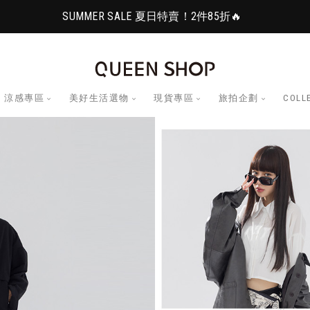
SUMMER SALE 夏日特賣！2件85折🔥
涼感專區
美好生活選物
現貨專區
旅拍企劃
COLL