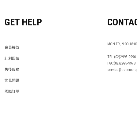
GET HELP
CONTA
MON-FRI, 9:00-18:0
會員權益
MEMBER
TEL:(02)2995-9996
紅利回饋
FAX:(02)2995-9978
REWARDS POINTS
售後服務
service@queensho
RETURN POLICY
常見問題
FAQ
國際訂單
OVERSEAS ORDERS