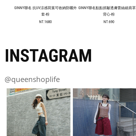
收納防曬外
GINNY聯名 抗UV涼感荷葉可收納防曬外
GINNY聯名點點抓皺透膚蕾絲細肩
套-粉
背心-粉
NT.1680
NT.690
INSTAGRAM
@queenshoplife