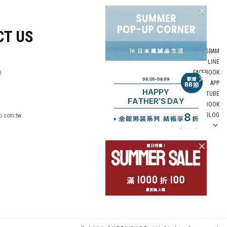
CT US
INSTAGRAM
LINE
FACEBOOK
0
APP
YOUTUBE
LOOKBOOK
BLOG
p.com.tw