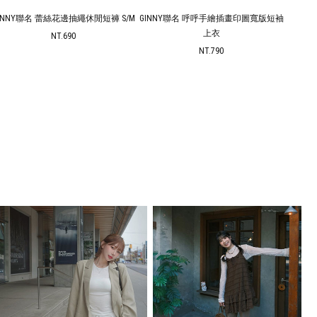
INNY聯名 蕾絲花邊抽繩休閒短褲 S/M
GINNY聯名 呼呼手繪插畫印圖寬版短袖
GINN
上衣
NT.690
NT.790