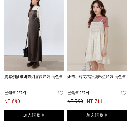
質感側抽皺綁帶細肩皮洋裝 兩色售
綁帶小碎花設計蛋糕短洋裝 兩色售
已銷售 227 件
已銷售 227 件
FAVORITES
FA
NT. 890
NT. 790
NT. 711
加入購物車
加入購物車