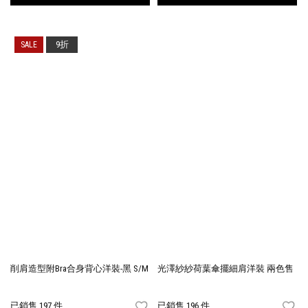
9折
削肩造型附Bra合身背心洋裝-黑 S/M
光澤紗紗荷葉傘擺細肩洋裝 兩色售
已銷售 197 件
已銷售 196 件
FAVORITES
FA