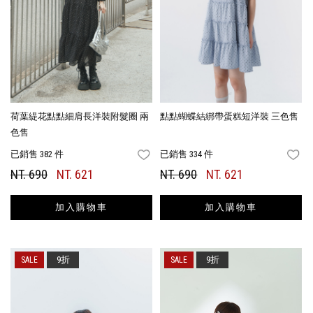
荷葉緹花點點細肩長洋裝附髮圈 兩
點點蝴蝶結綁帶蛋糕短洋裝 三色售
色售
已銷售 382 件
已銷售 334 件
FAVORITES
FA
NT. 690
NT. 621
NT. 690
NT. 621
加入購物車
加入購物車
9折
9折