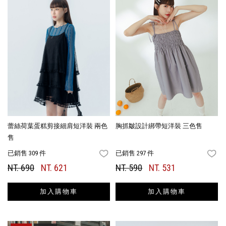
蕾絲荷葉蛋糕剪接細肩短洋裝 兩色
胸抓皺設計綁帶短洋裝 三色售
售
已銷售 309 件
已銷售 297 件
FAVORITES
FA
NT. 690
NT. 621
NT. 590
NT. 531
加入購物車
加入購物車