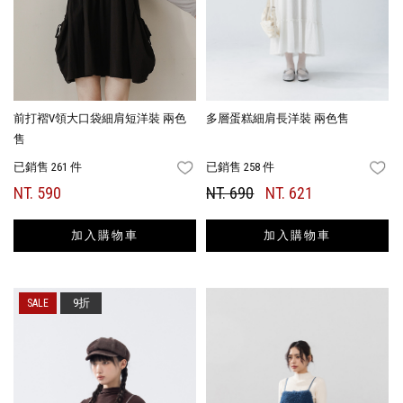
前打褶V領大口袋細肩短洋裝 兩色
多層蛋糕細肩長洋裝 兩色售
售
已銷售 261 件
已銷售 258 件
FAVORITES
FA
NT. 590
NT. 690
NT. 621
加入購物車
加入購物車
9折