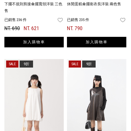
下擺不規則剪接傘擺寬領洋裝 三色
休閒蛋糕傘擺衛衣長洋裝 兩色售
售
已銷售 236 件
已銷售 235 件
FAVORITES
FA
NT. 690
NT. 621
NT. 790
加入購物車
加入購物車
9折
9折