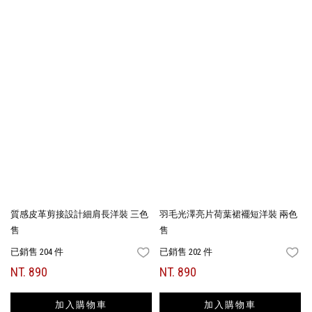
質感皮革剪接設計細肩長洋裝 三色
羽毛光澤亮片荷葉裙襬短洋裝 兩色
售
售
已銷售 204 件
已銷售 202 件
FAVORITES
FA
NT. 890
NT. 890
加入購物車
加入購物車