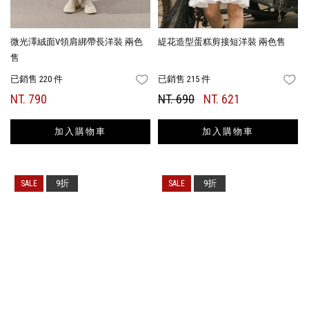
微光澤絨面V領肩綁帶長洋裝 兩色
緹花造型蛋糕剪接短洋裝 兩色售
售
已銷售 220 件
已銷售 215 件
FAVORITES
FA
NT. 790
NT. 690
NT. 621
加入購物車
加入購物車
9折
9折