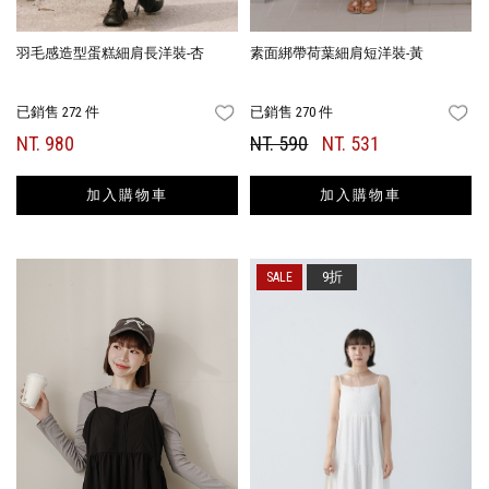
羽毛感造型蛋糕細肩長洋裝-杏
素面綁帶荷葉細肩短洋裝-黃
已銷售 272 件
已銷售 270 件
FAVORITES
FA
NT. 980
NT. 590
NT. 531
加入購物車
加入購物車
9折