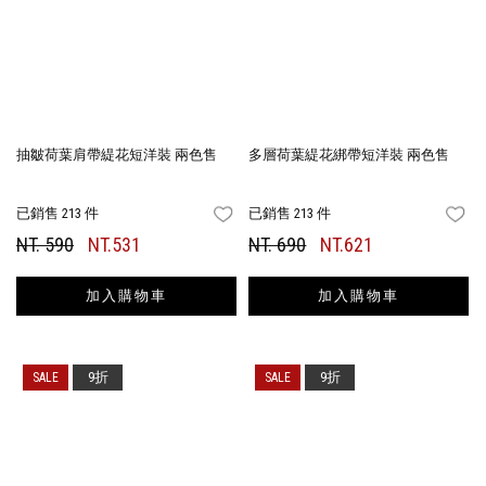
抽皺荷葉肩帶緹花短洋裝 兩色售
多層荷葉緹花綁帶短洋裝 兩色售
已銷售 213 件
已銷售 213 件
FAVORITES
FA
NT. 590
NT.531
NT. 690
NT.621
加入購物車
加入購物車
9折
9折