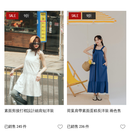
9折
9折
素面剪接打褶設計細肩短洋裝
荷葉肩帶素面蛋糕長洋裝 兩色售
已銷售 245 件
已銷售 236 件
FAVORITES
FA