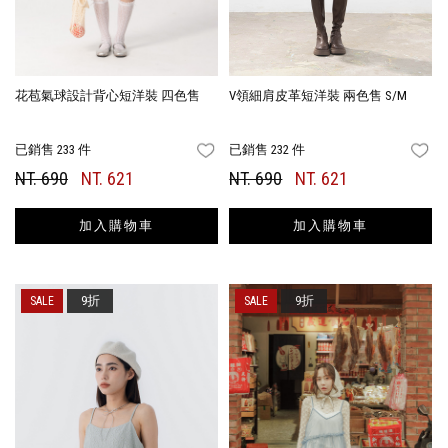
花苞氣球設計背心短洋裝 四色售
V領細肩皮革短洋裝 兩色售 S/M
已銷售 233 件
已銷售 232 件
FAVORITES
FA
NT. 690
NT. 621
NT. 690
NT. 621
加入購物車
加入購物車
9折
9折