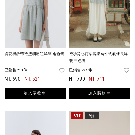
緹花後綁帶造型細肩短洋裝 兩色售
透紗背心荷葉剪接兩件式氣球長洋
裝 三色售
已銷售 230 件
已銷售 227 件
FAVORITES
FA
NT. 690
NT. 621
NT. 790
NT. 711
加入購物車
加入購物車
9折