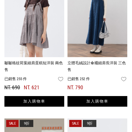
皺皺格紋荷葉細肩蛋糕短洋裝 兩色
立體毛絨設計傘襬細肩長洋裝 三色
售
售
已銷售 255 件
已銷售 252 件
FAVORITES
FA
NT. 690
NT. 621
NT. 790
加入購物車
加入購物車
9折
9折