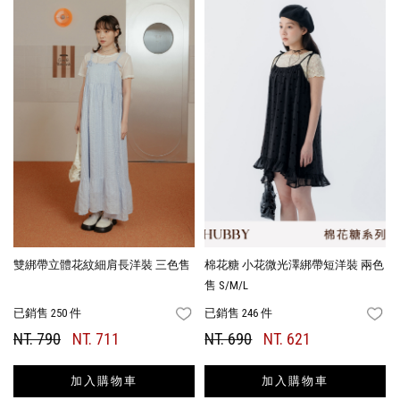
雙綁帶立體花紋細肩長洋裝 三色售
棉花糖 小花微光澤綁帶短洋裝 兩色
售 S/M/L
已銷售 250 件
已銷售 246 件
FAVORITES
FA
NT. 790
NT. 711
NT. 690
NT. 621
加入購物車
加入購物車