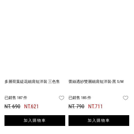
多層荷葉緹花細肩短洋裝 三色售
蕾絲透紗雙層細肩短洋裝-黑 S/M
已銷售 187 件
已銷售 185 件
FAVORITES
FA
NT. 690
NT.621
NT. 790
NT.711
加入購物車
加入購物車