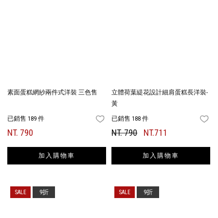
素面蛋糕網紗兩件式洋裝 三色售
立體荷葉緹花設計細肩蛋糕長洋裝-
黃
已銷售 189 件
已銷售 188 件
FAVORITES
FA
NT. 790
NT. 790
NT.711
加入購物車
加入購物車
9折
9折