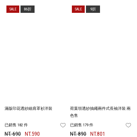
86折
9折
滿版印花透紗細肩罩衫洋裝
荷葉領透紗抽繩兩件式長袖洋裝 兩
色售
已銷售 182 件
已銷售 179 件
FAVORITES
FA
NT. 690
NT.590
NT. 890
NT.801