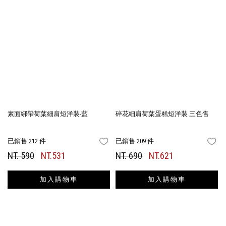
素面綁帶荷葉細肩短洋裝-藍
碎花細肩荷葉蛋糕短洋裝 三色售
已銷售 212 件
已銷售 209 件
FAVORITES
FA
NT. 590
NT.531
NT. 690
NT.621
加入購物車
加入購物車