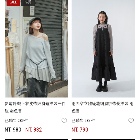
9折
斜肩針織上衣皮帶細肩短洋裝三件
兩面穿立體緹花細肩綁帶長洋裝 兩
組 兩色售
色售
已銷售 289 件
已銷售 287 件
FAVORITES
FA
NT. 980
NT. 882
NT. 790