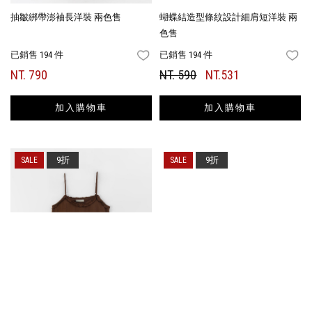
抽皺綁帶澎袖長洋裝 兩色售
蝴蝶結造型條紋設計細肩短洋裝 兩
色售
已銷售 194 件
已銷售 194 件
FAVORITES
FA
NT. 790
NT. 590
NT.531
加入購物車
加入購物車
9折
9折