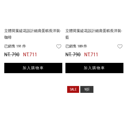
立體荷葉緹花設計細肩蛋糕長洋裝-
立體荷葉緹花設計細肩蛋糕長洋裝-
咖啡
藍
已銷售 191 件
已銷售 189 件
FAVORITES
FA
NT. 790
NT.711
NT. 790
NT.711
加入購物車
加入購物車
9折