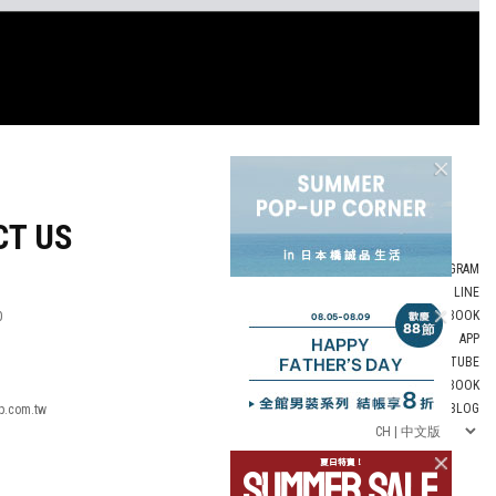
CT US
INSTAGRAM
LINE
FACEBOOK
0
APP
YOUTUBE
LOOKBOOK
BLOG
p.com.tw