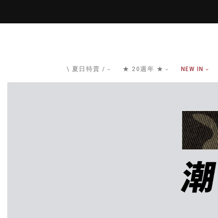
\ 夏日特賣 /
★ 20週年 ★
NEW IN