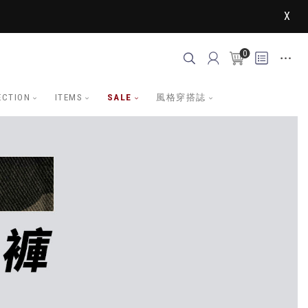
X
0
ECTION
ITEMS
SALE
風格穿搭誌